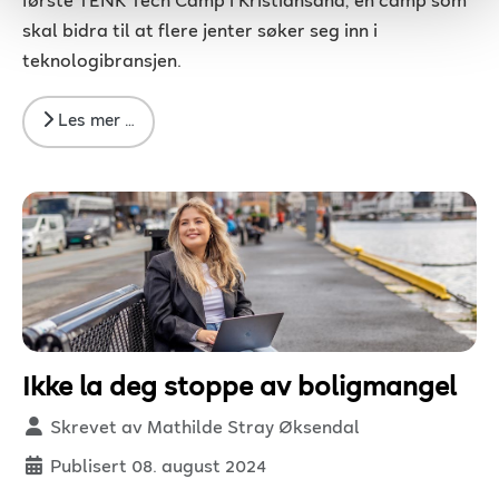
første TENK Tech Camp i Kristiansand, en camp som
skal bidra til at flere jenter søker seg inn i
teknologibransjen.
Les mer …
Ikke la deg stoppe av boligmangel
Detaljer
Skrevet av
Mathilde Stray Øksendal
Publisert 08. august 2024