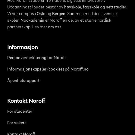
Hos Noroff studerer fremtidens digitale innovatører.
Utdanningstilbudet består av
høyskole
,
fagskole
og
nettstudier
.
Vi har campus i
Oslo
og
Bergen
. Sammen med den svenske
skolen
Nackademin
er Noroff en del av et større nordisk
partnerskap. Les mer
om oss
.
Informasjon
Personvernerklæring for Noroff
Informasjonskapsler (cookies) på Noroff.no
Åpenhetsrapport
Kontakt Noroff
For studenter
For søkere
Kontakt Noroff