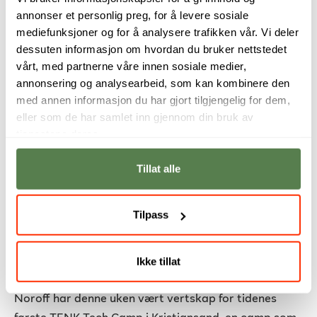
annonser et personlig preg, for å levere sosiale
Les mer …
mediefunksjoner og for å analysere trafikken vår. Vi deler
dessuten informasjon om hvordan du bruker nettstedet
vårt, med partnerne våre innen sosiale medier,
annonsering og analysearbeid, som kan kombinere den
med annen informasjon du har gjort tilgjengelig for dem,
eller som de har samlet inn gjennom din bruk av
tjenestene deres.
Tillat alle
Denne campen skal inspirere jenter
Tilpass
til å velge teknologi som karrierevei
Detaljer
Skrevet av
Elisabeth Larsen
Ikke tillat
Publisert 08. august 2024
Noroff har denne uken vært vertskap for tidenes