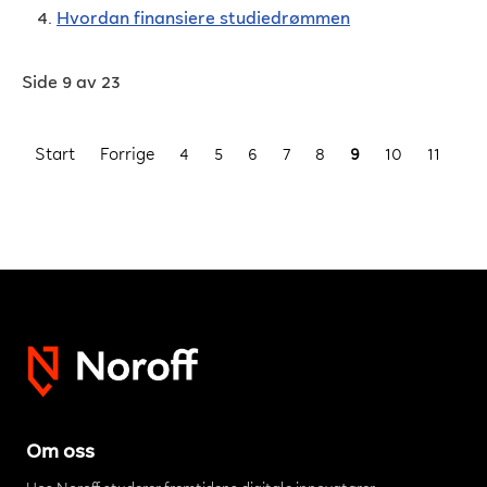
Hvordan finansiere studiedrømmen
Side 9 av 23
Start
Forrige
4
5
6
7
8
9
10
11
12
Om oss