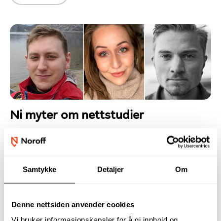
Ni myter om nettstudier
Detaljer
Skrevet av
Mathilde Stray Øksendal
Publisert 02. september 2024
Samtykke
Detaljer
Om
Det finnes mange myter om å studere på nett. Er det
mulig å ha et sosialt studieliv på nett? Og får man
egentlig støtte fra Lånekassen? Tre nettstudenter
Denne nettsiden anvender cookies
bekrefter og avkrefter velkjente myter.
Vi bruker informasjonskapsler for å gi innhold og