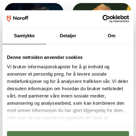
Samtykke
Detaljer
Om
Denne nettsiden anvender cookies
Vi bruker informasjonskapsler for å gi innhold og
annonser et personlig preg, for å levere sosiale
Studentene får
Det er høy
mediefunksjoner og for å analysere trafikken vår. Vi deler
innsikt i hele
etterspørsel etter
økosystemet rundt
DevOps-
dessuten informasjon om hvordan du bruker nettstedet
programvareutvikling,
kompetanse,
vårt, med partnerne våre innen sosiale medier,
fra skyinfrastruktur
spesielt innen
annonsering og analysearbeid, som kan kombinere den
og scripting til
plattform
overvåkning og
engineering,
med annen informasjon du har gjort tilgjengelig for dem,
sikkerhet, og
sikkerhet og
eller som de har samlet inn gjennom din bruk av
utvikler en helhetlig
infrastruktur som
tjenestene deres.
forståelse av digital
kode. Dette er et
tjenesteleveranse.
eget DevOps-