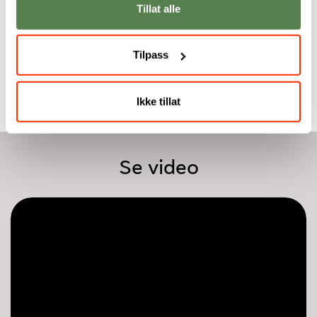
studium som treffer
Tillat alle
Jean-Clive Bailey,
markedet godt.
Faglærer
Kenneth Kallestad,
Tilpass
Atea
Ikke tillat
Se video