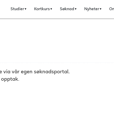
Studier
Kortkurs
Søknad
Nyheter
O
e via vår egen søknadsportal.
 opptak.