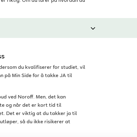
er riktig. Om du lurer på hvordan du
ss
rsom du kvalifiserer for studiet, vil
n på Min Side for å takke JA til
bud ved Noroff. Men, det kan
e og når det er kort tid til
. Det er viktig at du takker ja til
 utløper, så du ikke risikerer at