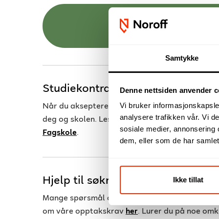
Søk studiep
Samtykke
Studiekontrakt
Denne nettsiden anvender c
Vi bruker informasjonskapsler
Når du aksepterer tilbud om studieplass, blir 
analysere trafikken vår. Vi 
deg og skolen. Les
studiekontrakten for Noroff
sosiale medier, annonsering 
Fagskole
.
dem, eller som de har samlet
Hjelp til søknadsprosessen
Ikke tillat
Mange spørsmål om søknadsprosessen er besv
om våre opptakskrav
her
. Lurer du på noe omk