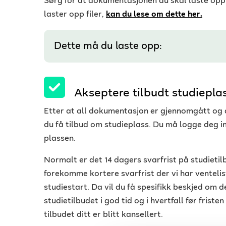
Sørg for at dokumentasjonen du skal laste opp 
laster opp filer,
kan du lese om dette her.
Dette må du laste opp:
Akseptere tilbudt studiepla
Etter at all dokumentasjon er gjennomgått og de
du få tilbud om studieplass. Du må logge deg in
plassen.
Normalt er det 14 dagers svarfrist på studietil
forekomme kortere svarfrist der vi har ventelist
studiestart. Da vil du få spesifikk beskjed om det
studietilbudet i god tid og i hvertfall før fristen
tilbudet ditt er blitt kansellert.