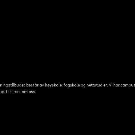
nningstilbudet består av
høyskole
,
fagskole
og
nettstudier
. Vi har campus
kap. Les mer
om oss
.