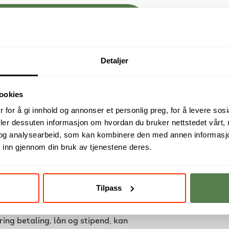
lass
Detaljer
ookies
 for å gi innhold og annonser et personlig preg, for å levere sos
studiekontrakten bindende både for
deler dessuten informasjon om hvordan du bruker nettstedet vårt,
 Høyskole
og
studiekontrakt for Noroff
og analysearbeid, som kan kombinere den med annen informasjon d
 inn gjennom din bruk av tjenestene deres.
Tilpass
art på vår
FAQ-side
. Du kan også lese
ring betaling, lån og stipend, kan