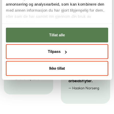
annonsering og analysearbeid, som kan kombinere den
med annen informasjon du har gjort tilgjengelig for dem,
eller som de har samlet inn gjennom din bruk av
tjenestene deres.
Tillat alle
Forbered deg på
Du utvikler
Tilpass
ingeniørbransjen
ferdigheter i CAD
ved å utvikle nye
og dokumentasjon,
ferdigheter innen
og bygger et solid
prototyping,
grunnlag for arbeid
Ikke tillat
produksjonsteknikk
i industrien.
og CAD-
Erlend Topland
arbeidsflyter.
Haakon Norseng