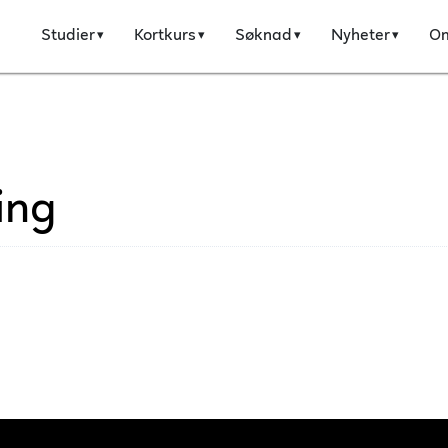
Studier
Kortkurs
Søknad
Nyheter
O
ing