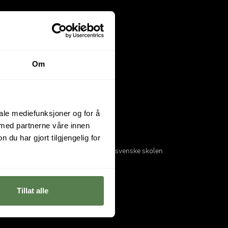
Om
iale mediefunksjoner og for å
 med partnerne våre innen
u har gjort tilgjengelig for
 i
Oslo
og
Bergen
. Sammen med den svenske skolen
Tillat alle