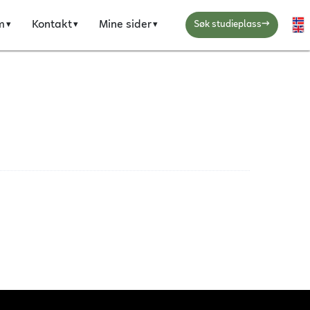
→
m
Kontakt
Mine sider
Ve
Søk studieplass