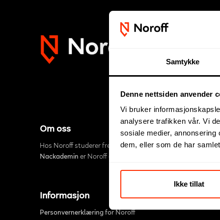
Samtykke
Denne nettsiden anvender c
Vi bruker informasjonskapsler
analysere trafikken vår. Vi 
Om oss
sosiale medier, annonsering 
dem, eller som de har samlet
Hos Noroff studerer fremtidens digitale innovatører. Utda
Nackademin
er Noroff en del av et større nordisk partners
Ikke tillat
Informasjon
Personvernerklæring for Noroff