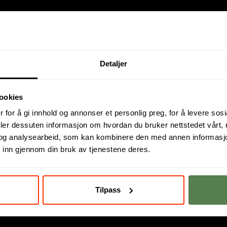
Detaljer
ookies
 for å gi innhold og annonser et personlig preg, for å levere sos
deler dessuten informasjon om hvordan du bruker nettstedet vårt,
og analysearbeid, som kan kombinere den med annen informasjon d
 inn gjennom din bruk av tjenestene deres.
nningstilbudet består av
høyskole
,
fagskole
og
nettstudier
. Vi har campus
kap. Les mer
om oss
.
Tilpass