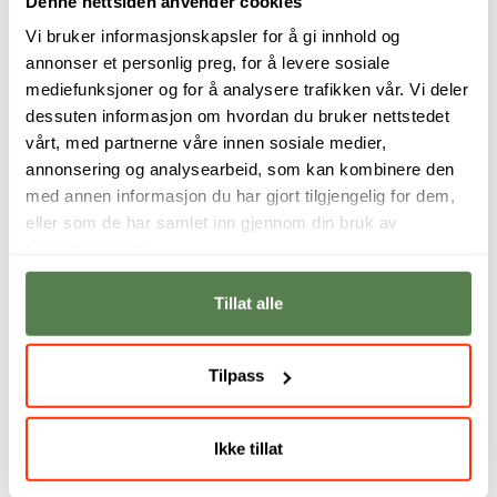
Denne nettsiden anvender cookies
Vårt fagpersonell
Vi bruker informasjonskapsler for å gi innhold og
annonser et personlig preg, for å levere sosiale
mediefunksjoner og for å analysere trafikken vår. Vi deler
dessuten informasjon om hvordan du bruker nettstedet
vårt, med partnerne våre innen sosiale medier,
annonsering og analysearbeid, som kan kombinere den
med annen informasjon du har gjort tilgjengelig for dem,
eller som de har samlet inn gjennom din bruk av
tjenestene deres.
Tillat alle
Å forstå hva som
Er du nysgjerrig på
driver klikk, valg og
hva som driver
Tilpass
konverteringer er
netthandel og
en nøkkelferdighet
hvordan du kan
for moderne
optimalisere salg,
Ikke tillat
markedsførere. I
gir dette studiet deg
dette studiet lærer
verktøyene du
du å omsette
trenger for å