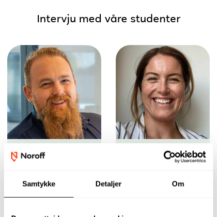
Intervju med våre studenter
Jeg har fått en god
Det er et veldig
portefølje gjennom
dagsaktuelt
oppgavene på
studium som fyller
Samtykke
Detaljer
Om
studiet og ble klar
et stort behov i
til å gå ut i jobb.
markedet.
Ole Kaldal-Key
Madeleine Josefine