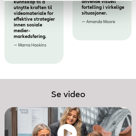
anvende visuell
kunnskap til å
fortelling i virkelige
utnytte kraften til
situasjoner.
videomateriale for
effektive strategier
Amanda Moore
innen sosiale
medier-
markedsføring.
Marna Haskins
Se video