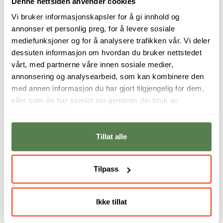
Denne nettsiden anvender cookies
Øksnes
Vi bruker informasjonskapsler for å gi innhold og
annonser et personlig preg, for å levere sosiale
mediefunksjoner og for å analysere trafikken vår. Vi deler
dessuten informasjon om hvordan du bruker nettstedet
vårt, med partnerne våre innen sosiale medier,
Vårt fagpersonell
annonsering og analysearbeid, som kan kombinere den
med annen informasjon du har gjort tilgjengelig for dem,
eller som de har samlet inn gjennom din bruk av
tjenestene deres.
Tillat alle
Tilpass
Ikke tillat
Vi fokuserer på å
Få ferdigheter og