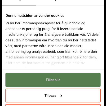
Denne nettsiden anvender cookies
Vi bruker informasjonskapsler for å gi innhold og
annonser et personlig preg, for å levere sosiale
mediefunksjoner og for å analysere trafikken vår. Vi deler
Om oss
dessuten informasjon om hvordan du bruker nettstedet
vårt, med partnerne våre innen sosiale medier,
Hos Noroff studerer fremtidens digitale innovatører.
annonsering og analysearbeid, som kan kombinere den
Utdanningstilbudet består av
høyskole
,
fagskole
og
nettstudier
.
med annen informasjon du har gjort tilgjengelig for dem,
Vi har campus i
Oslo
og
Bergen
. Sammen med den svenske
eller som de har samlet inn gjennom din bruk av
skolen
Nackademin
er Noroff en del av et større nordisk
tjenestene deres.
partnerskap. Les mer
om oss
.
Tillat alle
Informasjon
Personvernerklæring for Noroff
Tilpass
Informasjonskapsler (cookies) på Noroff.no