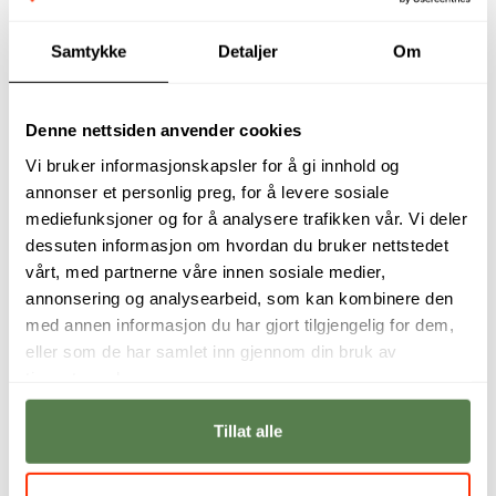
Samtykke
Detaljer
Om
Denne nettsiden anvender cookies
Vi bruker informasjonskapsler for å gi innhold og
annonser et personlig preg, for å levere sosiale
mediefunksjoner og for å analysere trafikken vår. Vi deler
Skytjenester og
Grunnleggende
dessuten informasjon om hvordan du bruker nettstedet
databehandling i
forståelse for
skyen ses på som et
skyteknologi og
vårt, med partnerne våre innen sosiale medier,
satsningsområde
hvordan det kan,
annonsering og analysearbeid, som kan kombinere den
av mange bedrifter
bør og ikke bør
med annen informasjon du har gjort tilgjengelig for dem,
fremover.
brukes, vil gi
studenter stor
eller som de har samlet inn gjennom din bruk av
Dr. Tom Drange,
attraktivitet i
tjenestene deres.
utdanningsleder
arbeidslivet.
Kristoffer Thomsen
Tillat alle