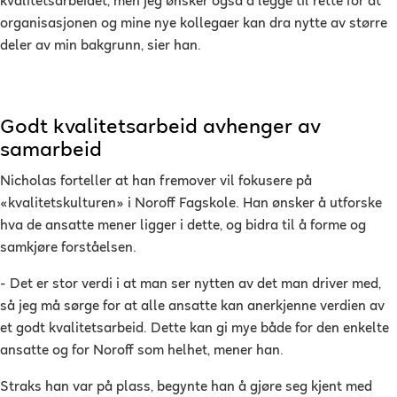
kvalitetsarbeidet, men jeg ønsker også å legge til rette for at
organisasjonen og mine nye kollegaer kan dra nytte av større
deler av min bakgrunn, sier han.
Godt kvalitetsarbeid avhenger av
samarbeid
Nicholas forteller at han fremover vil fokusere på
«kvalitetskulturen» i Noroff Fagskole. Han ønsker å utforske
hva de ansatte mener ligger i dette, og bidra til å forme og
samkjøre forståelsen.
- Det er stor verdi i at man ser nytten av det man driver med,
så jeg må sørge for at alle ansatte kan anerkjenne verdien av
et godt kvalitetsarbeid. Dette kan gi mye både for den enkelte
ansatte og for Noroff som helhet, mener han.
Straks han var på plass, begynte han å gjøre seg kjent med