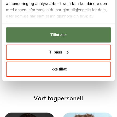
annonsering og analysearbeid, som kan kombinere den
med annen informasjon du har gjort tilgjengelig for dem,
eller som de har samlet inn gjennom din bruk av
tjenestene deres.
Jeg ser frem til å
IT-bransjen er
mestre
fantastisk når det
Tillat alle
programmering og
kommer til å
til å forstå flere
verdsette interesse,
programmerings­
lærevillighet og
språk.
nysgjerrighet.
Tilpass
Cecilie Ausland
Stine Ariana
Johansen
Ikke tillat
Vårt fagpersonell