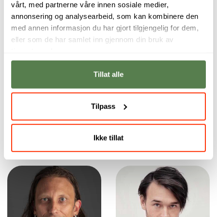
vårt, med partnerne våre innen sosiale medier,
Skolen bidrar til at
Jeg fikk bygget
annonsering og analysearbeid, som kan kombinere den
jeg får møte dyktige
nettverk gjennom
med annen informasjon du har gjort tilgjengelig for dem,
folk og knytte
studiet, noe som er
eller som de har samlet inn gjennom din bruk av
kontakter gjennom
utrolig viktig i
studiet.
denne bransjen.
tjenestene deres.
Richard Andreas
Michelle Ullestad
Eriksen
Tillat alle
Tilpass
Ikke tillat
Vårt fagpersonell