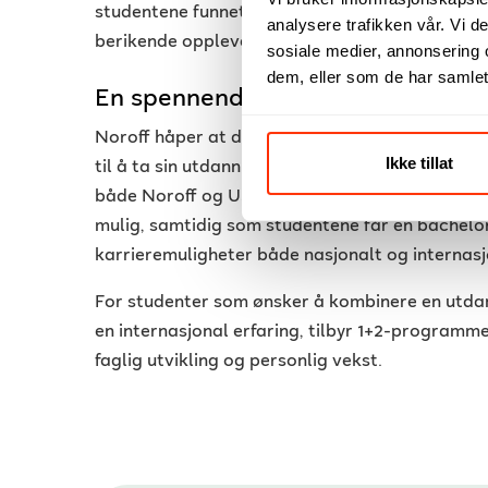
studentene funnet prosessen relativt enkel, og
analysere trafikken vår. Vi 
berikende opplevelse.
sosiale medier, annonsering 
dem, eller som de har samlet
En spennende vei videre
Noroff håper at dette nye samarbeidet vil inspir
Ikke tillat
til å ta sin utdanning til nye høyder gjennom in
både Noroff og USW er målet å gjøre overgangen
mulig, samtidig som studentene får en bachelo
karrieremuligheter både nasjonalt og internasj
For studenter som ønsker å kombinere en utda
en internasjonal erfaring, tilbyr 1+2-program
faglig utvikling og personlig vekst.