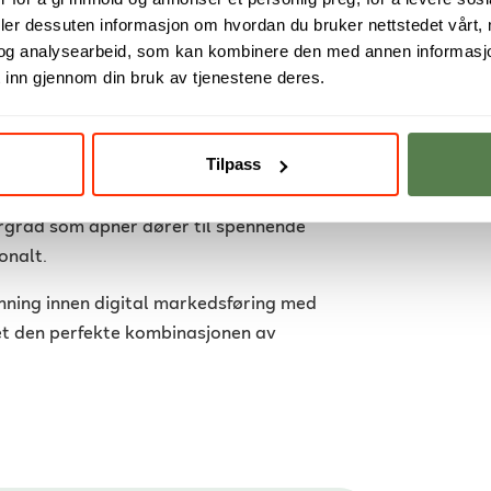
 opplever det som en verdifull og
deler dessuten informasjon om hvordan du bruker nettstedet vårt,
og analysearbeid, som kan kombinere den med annen informasjon d
 inn gjennom din bruk av tjenestene deres.
ere flere studenter til å gripe sjansen
Tilpass
ternasjonale studier. Med støtte fra
 til studier i utlandet så smidig som
rgrad som åpner dører til spennende
onalt.
nning innen digital markedsføring med
met den perfekte kombinasjonen av