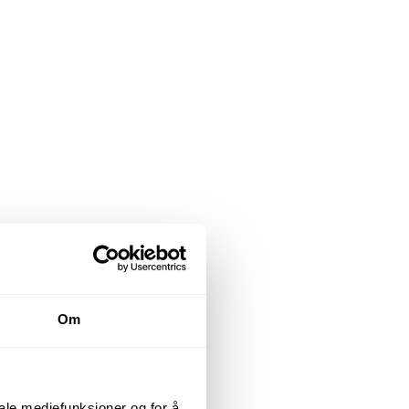
Om
iale mediefunksjoner og for å