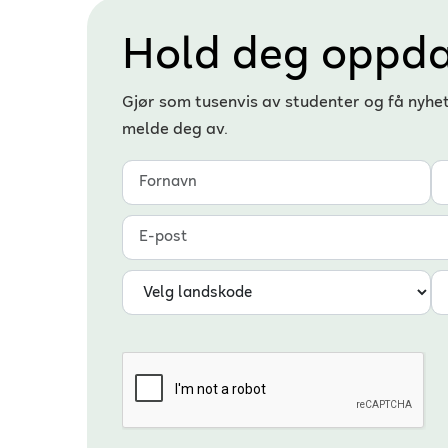
Hold deg oppda
Gjør som tusenvis av studenter og få nyhe
melde deg av.
Fornavn
Etternavn
E-post
Landskode
Telefonnummer