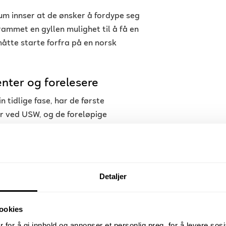
ium innser at de ønsker å fordype seg
rammet en gyllen mulighet til å få en
åtte starte forfra på en norsk
nter og forelesere
 tidlige fase, har de første
er ved USW, og de foreløpige
ge studenter setter stor pris på
er at overgangen fra Noroff til USW
Detaljer
 at studentene føler seg ivaretatt.
trykt stor tilfredshet med den
g. Selv om det er noen praktiske
ookies
land og søke visum, har de fleste
 for å gi innhold og annonser et personlig preg, for å levere sos