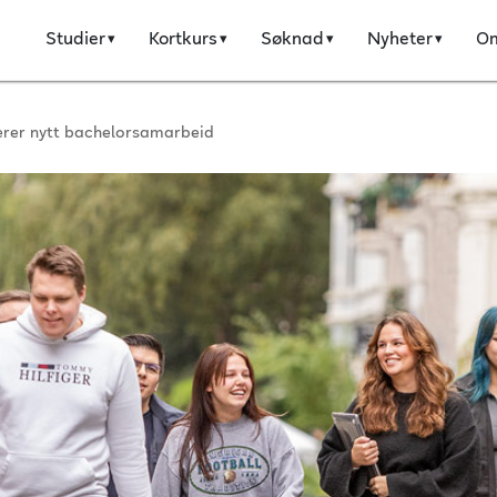
Studier
Kortkurs
Søknad
Nyheter
O
erer nytt bachelorsamarbeid