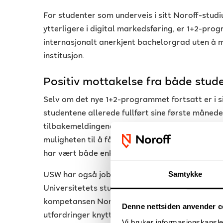
For studenter som underveis i sitt Noroff-stud
ytterligere i digital markedsføring, er 1+2-prog
internasjonalt anerkjent bachelorgrad uten å m
institusjon.
Positiv mottakelse fra både stude
Selv om det nye 1+2-programmet fortsatt er i sin
studentene allerede fullført sine første måned
tilbakemeldingene har vært svært positive. Man
muligheten til å få en bachelorgrad, og opplev
har vært både enkel og godt tilrettelagt.
Samtykke
USW har også jobbet tett med Noroff for å sikre
Universitetets studieveiledere og lærere har ut
kompetansen Noroff-studentene bringer med se
Denne nettsiden anvender c
utfordringer knyttet til det å flytte til et nytt 
Vi bruker informasjonskapsler