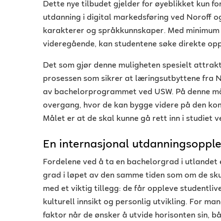
Dette nye tilbudet gjelder for øyeblikket kun fo
utdanning i digital markedsføring ved Noroff o
karakterer og språkkunnskaper. Med minimum k
videregående, kan studentene søke direkte opp
Det som gjør denne muligheten spesielt attrakt
prosessen som sikrer at læringsutbyttene fra 
av bachelorprogrammet ved USW. På denne måt
overgang, hvor de kan bygge videre på den ko
Målet er at de skal kunne gå rett inn i studiet 
En internasjonal utdanningsopple
Fordelene ved å ta en bachelorgrad i utlandet 
grad i løpet av den samme tiden som om de sku
med et viktig tillegg: de får oppleve studentliv
kulturell innsikt og personlig utvikling. For m
faktor når de ønsker å utvide horisonten sin, 