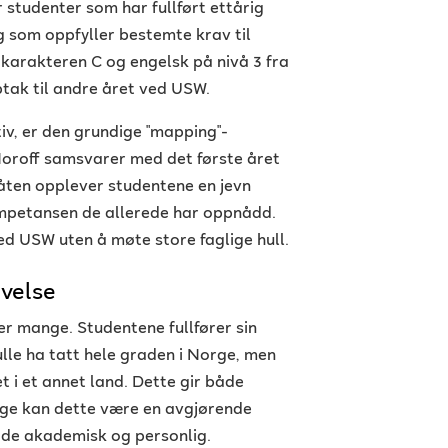
r studenter som har fullført ettårig
g som oppfyller bestemte krav til
arakteren C og engelsk på nivå 3 fra
tak til andre året ved USW.
iv, er den grundige "mapping"-
Noroff samsvarer med det første året
en opplever studentene en jevn
mpetansen de allerede har oppnådd.
ved USW uten å møte store faglige hull.
velse
er mange. Studentene fullfører sin
lle ha tatt hele graden i Norge, men
et i et annet land. Dette gir både
ange kan dette være en avgjørende
både akademisk og personlig.