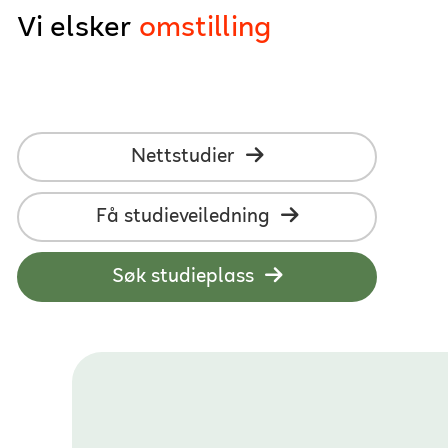
Vi elsker
næringslivet
nettstudier
studenter
utvikling
Nettstudier
læring
Få studieveiledning
fleksibilitet
Søk studieplass