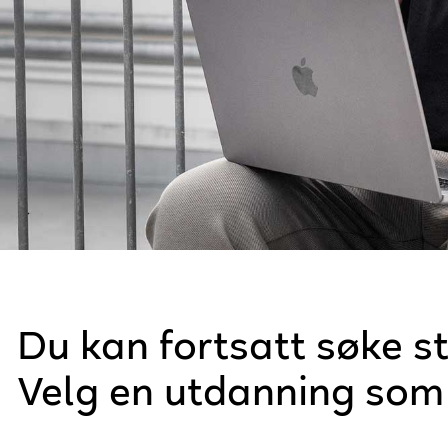
teknologi
Du kan fortsatt søke s
kreativitet
Velg en utdanning som 
AI
omstilling