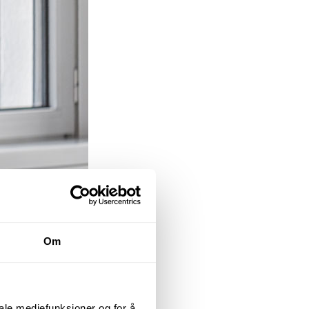
Om
iale mediefunksjoner og for å