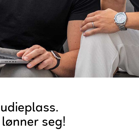
tudieplass.
lønner seg!