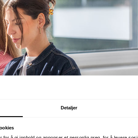
Detaljer
ookies
 for å gi innhold og annonser et personlig preg, for å levere sos