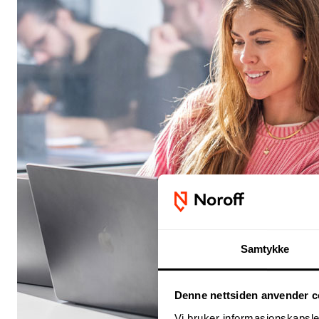
Samtykke
Denne nettsiden anvender c
Vi bruker informasjonskapsler