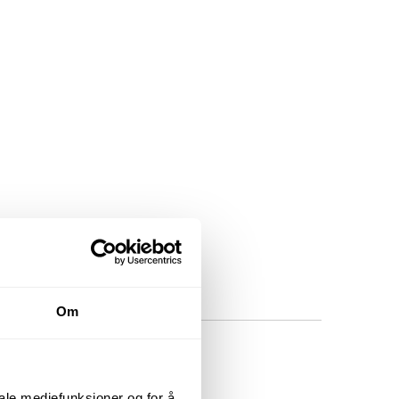
Om
iale mediefunksjoner og for å