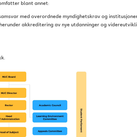
 omfatter blant annet:
, samsvar med overordnede myndighetskrav og institusjonen
 herunder akkreditering av nye utdanninger og videreutvik
kk.