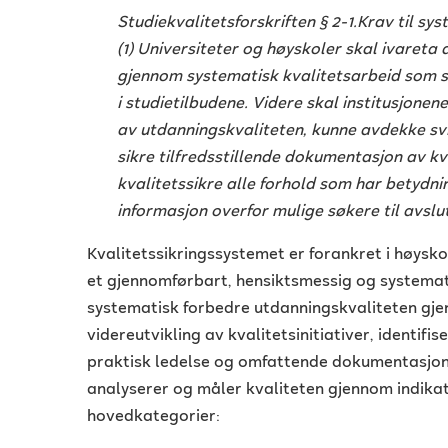
Studiekvalitetsforskriften § 2-1.Krav til sy
(1) Universiteter og høyskoler skal ivareta 
gjennom systematisk kvalitetsarbeid som sik
i studietilbudene. Videre skal institusjonene
av utdanningskvaliteten, kunne avdekke svi
sikre tilfredsstillende dokumentasjon av kv
kvalitetssikre alle forhold som har betydnin
informasjon overfor mulige søkere til avslu
Kvalitetssikringssystemet er forankret i høyskol
et gjennomførbart, hensiktsmessig og systemat
systematisk forbedre utdanningskvaliteten gjen
videreutvikling av kvalitetsinitiativer, identifis
praktisk ledelse og omfattende dokumentasjon.
analyserer og måler kvaliteten gjennom indikato
hovedkategorier: