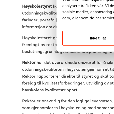
analysere trafikken vår. Vi 
Høyskolestyret
har det overordnede ansvaret f
sosiale medier, annonsering 
utdanningskvaliteten ved høyskolen. Dette in
dem, eller som de har samlet
føringer, porteføljestyring, behandling av aktu
informasjon om drift studenter og personell.
Ikke tillat
Høyskolestyret godkjenner høyskolens kvalitets
fremlagt av rektor. Informasjonen og tiltakene 
beslutningsgrunnlag for neste års planer og fø
Rektor
har det overordnede ansvaret for å sikr
utdanningskvaliteten i høyskolen gjennom et til
Rektor rapporterer direkte til styret og skal ta 
forslag til kvalitetsforbedringer, utvikling av 
høyskolens kvalitetsrapport.
Rektor er ansvarlig for den faglige leveransen,
som gjennomføres i høyskolen og med samarbei