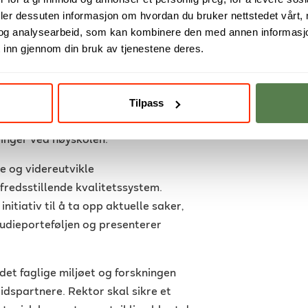
deler dessuten informasjon om hvordan du bruker nettstedet vårt,
or strategisk retning og
og analysearbeid, som kan kombinere den med annen informasjon d
nebærer vedtak av overordnede
 inn gjennom din bruk av tjenestene deres.
elle saker og innhenting av relevant
Tilpass
rapport som årlig (februar) blir
fra kvalitetsrapporten er et
ringer ved høyskolen.
e og videreutvikle
fredsstillende kvalitetssystem.
initiativ til å ta opp aktuelle saker,
studieporteføljen og presenterer
 det faglige miljøet og forskningen
dspartnere. Rektor skal sikre et