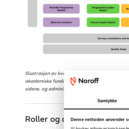
Illustrasjon av kvalitetssystemet som vise inf
akademiske fundamentet nederst, støttestrukt
sidene, og administrative ledd med ledelse opp 
Samtykke
Roller og ansvar
Denne nettsiden anvender c
Vi bruker informasjonskapsler