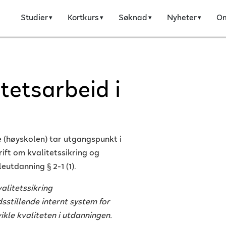
Studier
Kortkurs
Søknad
Nyheter
O
tetsarbeid i
e (høyskolen) tar utgangspunkt i
rift om kvalitetssikring og
eutdanning § 2-1 (1).
alitetssikring
dsstillende internt system for
ikle kvaliteten i utdanningen.