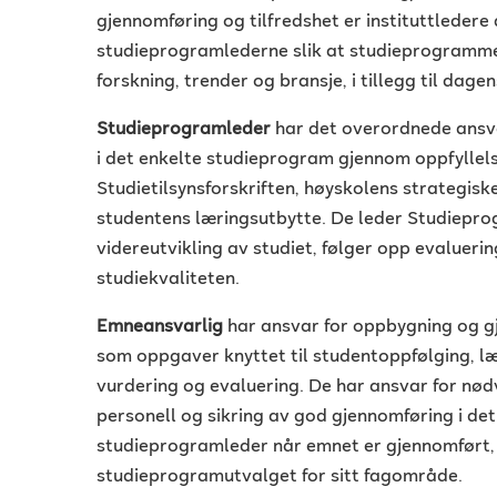
gjennomføring og tilfredshet er instituttledere 
studieprogramlederne slik at studieprogramme
forskning, trender og bransje, i tillegg til dag
Studieprogramleder
har det overordnede ansva
i det enkelte studieprogram gjennom oppfyllels
Studietilsynsforskriften, høyskolens strategis
studentens læringsutbytte. De leder Studiepr
videreutvikling av studiet, følger opp evaluer
studiekvaliteten.
Emneansvarlig
har ansvar for oppbygning og g
som oppgaver knyttet til studentoppfølging, læ
vurdering og evaluering. De har ansvar for nø
personell og sikring av god gjennomføring i det
studieprogramleder når emnet er gjennomført, o
studieprogramutvalget for sitt fagområde.