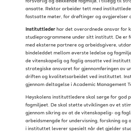
forsvarlig og dekkende fagmiljø, i tillegg til s
ansatte. Rektor arbeider tett med instituttled
fastsatte møter, for drøftinger og avgjørelser 
Instituttleder
har det overordnede ansvar for kv
studieprogrammene under sitt institutt. De er
med eksterne partnere og arbeidsgivere, utdan
bindeleddet mellom øverste ledelse og fagmilj
de vitenskapelig og faglig ansatte ved institutte
strategiske ansvaret for gjennomføringen av un
driften og kvalitetsarbeidet ved instituttet. Ins
gjennom deltagelse i Academic Management T
Høyskolens instituttledere skal sørge for god 
fagmiljøet. De skal støtte utviklingen av et sti
gjennom sikring av at de vitenskapelig- og fagl
arbeidsmengde for undervisning, forskning og a
i instituttet leverer spesielt når det gjelder st