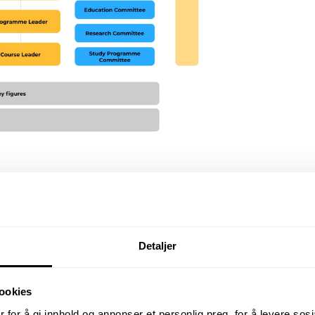
ormasjonsgrunnlaget og det
urer og studentmedvirkning på
til høyskolestyret.
Detaljer
ookies
 for å gi innhold og annonser et personlig preg, for å levere sos