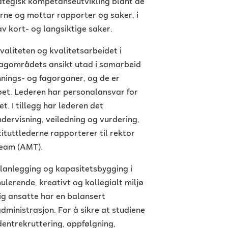
trategisk kompetanseutvikling blant de
erne og mottar rapporter og saker, i
av kort- og langsiktige saker.
aliteten og kvalitetsarbeidet i
 fagområdets ansikt utad i samarbeid
nings- og fagorganer, og de er
øet. Lederen har personalansvar for
t. I tillegg har lederen det
dervisning, veiledning og vurdering,
tituttlederne rapporterer til rektor
eam (AMT).
planlegging og kapasitetsbygging i
mulerende, kreativt og kollegialt miljø
ig ansatte har en balansert
dministrasjon. For å sikre at studiene
udentrekruttering, oppfølgning,