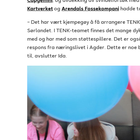
Capgemini
, og avdekking av svindelforsøk me
Kartverket
og
Arendals Fossekompani
hadde ta
– Det har vært kjempegøy å få arrangere TENK
Sørlandet. I TENK-teamet finnes det mange dyk
med og har med som støttespillere. Det er også
respons fra næringslivet i Agder. Dette er noe 
til, avslutter Ida.