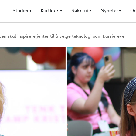
Studier
Kortkurs
Søknad
Nyheter
O
n skal inspirere jenter til å velge teknologi som karrierevei