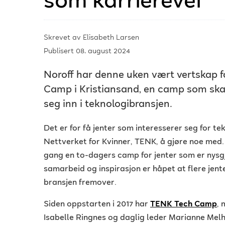
som karrierevei
Skrevet av
Elisabeth Larsen
Publisert 08. august 2024
Noroff har denne uken vært vertskap f
Camp i Kristiansand, en camp som skal b
seg inn i teknologibransjen.
Det er for få jenter som interesserer seg for te
Nettverket for Kvinner, TENK, å gjøre noe med.
gang en to-dagers camp for jenter som er nysgj
samarbeid og inspirasjon er håpet at flere jente
bransjen fremover.
Siden oppstarten i 2017 har
TENK Tech Camp
, 
Isabelle Ringnes og daglig leder Marianne Melh