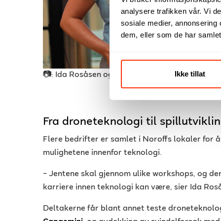
analysere trafikken vår. Vi 
sosiale medier, annonsering 
dem, eller som de har samlet
Ikke tillat
📷: Ida Rosåsen og Amna Drace Biscevic. Foto: 
Fra droneteknologi til spillutvikli
Flere bedrifter er samlet i Noroffs lokaler for 
mulighetene innenfor teknologi.
– Jentene skal gjennom ulike workshops, og den
karriere innen teknologi kan være, sier Ida Ros
Deltakerne får blant annet teste droneteknol