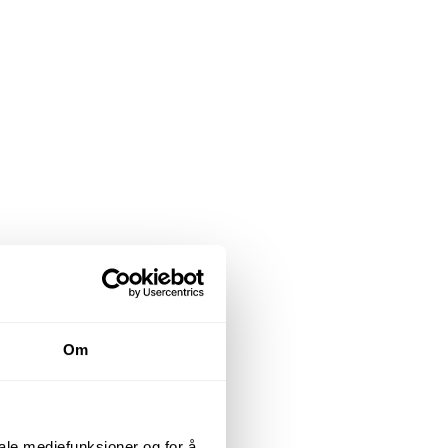
Om
iale mediefunksjoner og for å