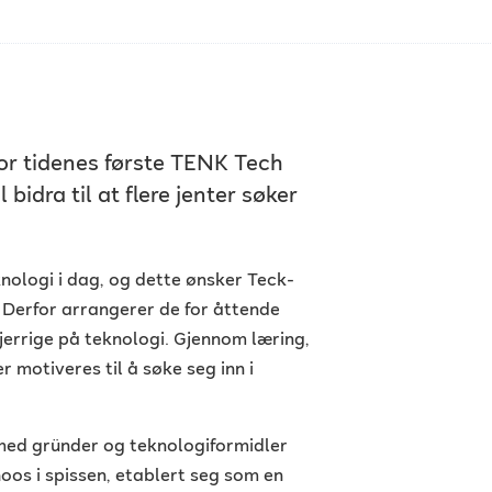
or tidenes første TENK Tech
idra til at flere jenter søker
knologi i dag, og dette ønsker Teck-
 Derfor arrangerer de for åttende
errige på teknologi. Gjennom læring,
r motiveres til å søke seg inn i
med gründer og teknologiformidler
oos i spissen, etablert seg som en