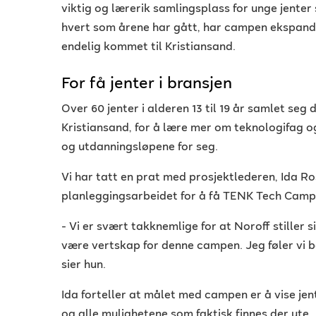
viktig og lærerik samlingsplass for unge jenter 
hvert som årene har gått, har campen ekspander
endelig kommet til Kristiansand.
For få jenter i bransjen
Over 60 jenter i alderen 13 til 19 år samlet seg 
Kristiansand, for å lære mer om teknologifag og 
og utdanningsløpene for seg.
Vi har tatt en prat med prosjektlederen, Ida Ro
planleggingsarbeidet for å få TENK Tech Camp 
- Vi er svært takknemlige for at Noroff stiller s
være vertskap for denne campen. Jeg føler vi be
sier hun.
Ida forteller at målet med campen er å vise je
og alle mulighetene som faktisk finnes der ute.