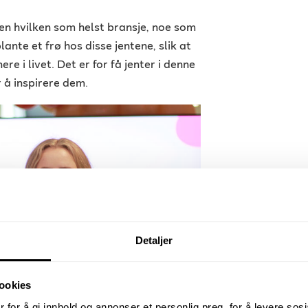
ten hvilken som helst bransje, noe som
plante et frø hos disse jentene, slik at
e i livet. Det er for få jenter i denne
r å inspirere dem.
Detaljer
ookies
 for å gi innhold og annonser et personlig preg, for å levere sos