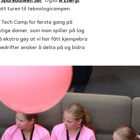
d
Sparebanken Sør
. Også
Å Energi
,
tt turen til teknologicampen.
 Tech Camp for første gang på
tige damer, som man spiller på lag
 ekstra gøy at vi har fått kjempebra
bedrifter ønsker å delta på og bidra