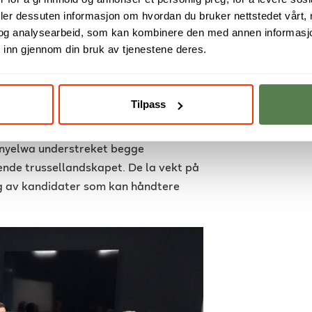
ICS, gjentok disse synspunktene og
deler dessuten informasjon om hvordan du bruker nettstedet vårt,
og analysearbeid, som kan kombinere den med annen informasjon d
r sammenkoblet, blir cybertrusler
 inn gjennom din bruk av tjenestene deres.
 å sikre at både organisasjoner og
streket behovet for at cybersikkerhet
Tilpass
unyelwa understreket begge
tende trussellandskapet. De la vekt på
ng av kandidater som kan håndtere