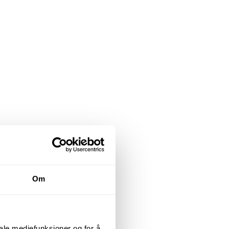
Om
iale mediefunksjoner og for å