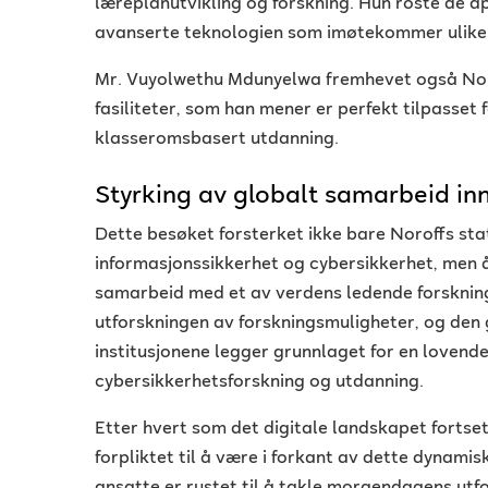
læreplanutvikling og forskning. Hun roste de
avanserte teknologien som imøtekommer ulike 
Mr. Vuyolwethu Mdunyelwa fremhevet også Noro
fasiliteter, som han mener er perfekt tilpasset
klasseromsbasert utdanning.
Styrking av globalt samarbeid in
Dette besøket forsterket ikke bare Noroffs sta
informasjonssikkerhet og cybersikkerhet, men 
samarbeid med et av verdens ledende forskning
utforskningen av forskningsmuligheter, og den
institusjonene legger grunnlaget for en lovende
cybersikkerhetsforskning og utdanning.
Etter hvert som det digitale landskapet fortsett
forpliktet til å være i forkant av dette dynamis