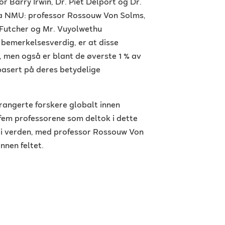
r Barry Irwin, Dr. Piet Delport og Dr.
fra NMU: professor Rossouw Von Solms,
 Futcher og Mr. Vuyolwethu
bemerkelsesverdig, er at disse
lt, men også er blant de øverste 1 % av
basert på deres betydelige
3 rangerte forskere globalt innen
 fem professorene som deltok i dette
% i verden, med professor Rossouw Von
nnen feltet.