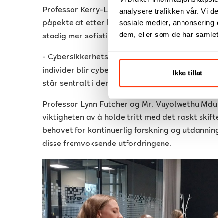
Professor Kerry-Lynn Thomson, direktør for CR
analysere trafikken vår. Vi 
sosiale medier, annonsering 
påpekte at etter hvert som teknologien blir me
dem, eller som de har samlet
stadig mer sofistikerte.
- Cybersikkerhetsfeltet må vokse betydelig for
individer blir cybersikre, uttalte hun, og under
Ikke tillat
står sentralt i den digitale tidsalderen.
Professor Lynn Futcher og Mr. Vuyolwethu Md
viktigheten av å holde tritt med det raskt skif
behovet for kontinuerlig forskning og utdanni
disse fremvoksende utfordringene.