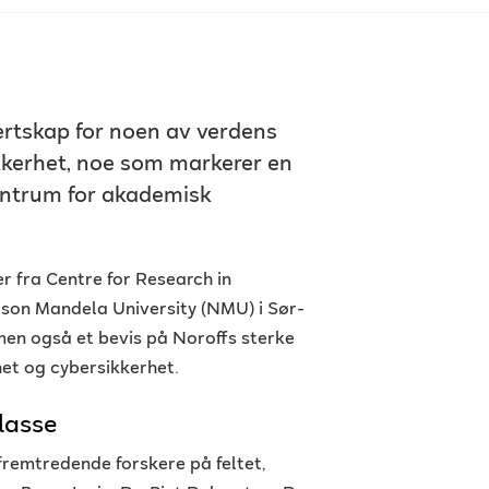
ertskap for noen av verdens
kkerhet, noe som markerer en
sentrum for akademisk
r fra Centre for Research in
lson Mandela University (NMU) i Sør-
 men også et bevis på Noroffs sterke
het og cybersikkerhet.
lasse
remtredende forskere på feltet,