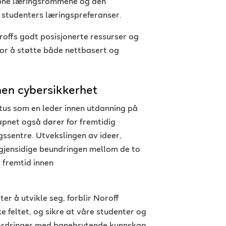
 åpne læringsrommene og den
studenters læringspreferanser.
ffs godt posisjonerte ressurser og
 for å støtte både nettbasert og
nen cybersikkerhet
tus som en leder innen utdanning på
åpnet også dører for fremtidig
ssentre. Utvekslingen av ideer,
 gjensidige beundringen mellom de to
 fremtid innen
er å utvikle seg, forblir Noroff
ke feltet, og sikre at våre studenter og