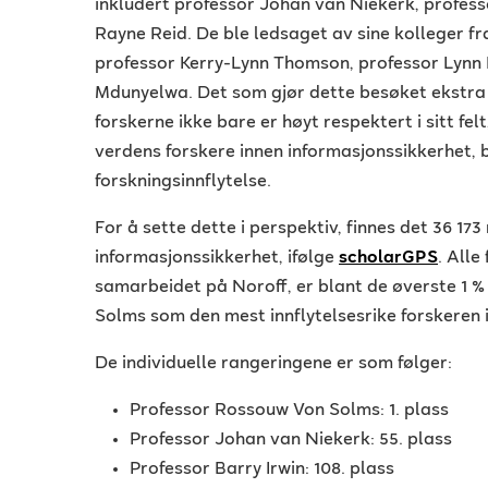
inkludert professor Johan van Niekerk, professo
Rayne Reid. De ble ledsaget av sine kolleger 
professor Kerry-Lynn Thomson, professor Lynn
Mdunyelwa. Det som gjør dette besøket ekstra 
forskerne ikke bare er høyt respektert i sitt fe
verdens forskere innen informasjonssikkerhet, 
forskningsinnflytelse.
For å sette dette i perspektiv, finnes det 36 17
informasjonssikkerhet, ifølge
scholarGPS
. Alle
samarbeidet på Noroff, er blant de øverste 1 
Solms som den mest innflytelsesrike forskeren i
De individuelle rangeringene er som følger:
Professor Rossouw Von Solms: 1. plass
Professor Johan van Niekerk: 55. plass
Professor Barry Irwin: 108. plass