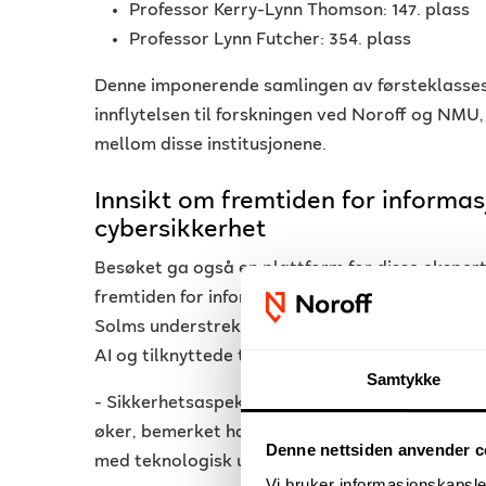
Professor Kerry-Lynn Thomson: 147. plass
Professor Lynn Futcher: 354. plass
Denne imponerende samlingen av førsteklasses
innflytelsen til forskningen ved Noroff og NMU
mellom disse institusjonene.
Innsikt om fremtiden for informa
cybersikkerhet
Besøket ga også en plattform for disse ekspert
fremtiden for informasjonssikkerhet og cybers
Solms understreket den eksponentielle veksten a
AI og tilknyttede teknologier fortsetter å trenge
Samtykke
- Sikkerhetsaspektet vil bare bli stadig viktig
øker, bemerket han, og fremhevet den kritiske r
Denne nettsiden anvender c
med teknologisk utvikling.
Vi bruker informasjonskapsler