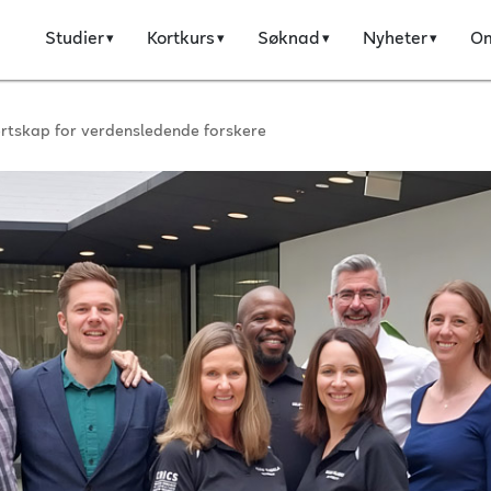
Studier
Kortkurs
Søknad
Nyheter
O
ertskap for verdensledende forskere