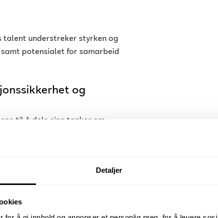
 talent understreker styrken og
, samt potensialet for samarbeid
sjonssikkerhet og
ene til å dele sine tanker om
ikkerhet. Professor Rossouw Von
v feltet ettersom digitalisering, IoT,
 inn i alle aspekter av livet.
Detaljer
ere ettersom de tilhørende risikoene
ollen cybersikkerhet spiller i takt
ookies
 for å gi innhold og annonser et personlig preg, for å levere sos