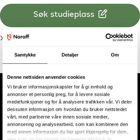
Søk studieplass
Les om
søknadsprosessen
.
Samtykke
Detaljer
Om
Denne nettsiden anvender cookies
Vi bruker informasjonskapsler for å gi innhold og
annonser et personlig preg, for å levere sosiale
mediefunksjoner og for å analysere trafikken vår. Vi deler
dessuten informasjon om hvordan du bruker nettstedet
vårt, med partnerne våre innen sosiale medier,
annonsering og analysearbeid, som kan kombinere den
med annen informasjon du har gjort tilgjengelig for dem,
Om oss
eller som de har samlet inn gjennom din bruk av