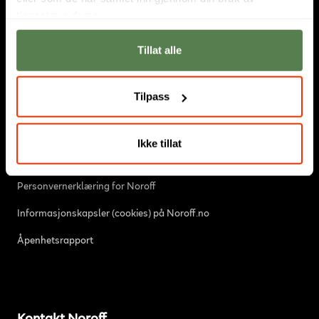
tjenestene deres.
Hos Noroff studerer fremtidens digitale innovatører.
Utdanningstilbudet består av
høyskole
,
fagskole
og
nettstudier
.
Tillat alle
Vi har campus i
Oslo
og
Bergen
. Sammen med den svenske
skolen
Nackademin
er Noroff en del av et større nordisk
partnerskap. Les mer
om oss
.
Tilpass
Ikke tillat
Informasjon
Personvernerklæring for Noroff
Informasjonskapsler (cookies) på Noroff.no
Åpenhetsrapport