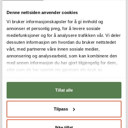
Denne nettsiden anvender cookies
Vårt fagpersonell
Vi bruker informasjonskapsler for å gi innhold og
annonser et personlig preg, for å levere sosiale
mediefunksjoner og for å analysere trafikken vår. Vi deler
dessuten informasjon om hvordan du bruker nettstedet
vårt, med partnerne våre innen sosiale medier,
annonsering og analysearbeid, som kan kombinere den
med annen informasjon du har gjort tilgjengelig for dem,
eller som de har samlet inn gjennom din bruk av
tjenestene deres.
Tillat alle
Utvikle dine
Lær hvordan du
ferdigheter innen
skaper
historiefortelling
videoinnhold som
Tilpass
gjennom praktisk
ikke bare fanger
videoproduksjon,
oppmerksomhet,
og lær hvordan du
men også skaper
Ikke tillat