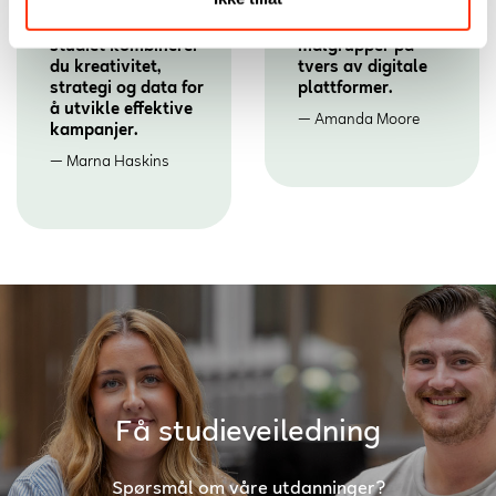
skaper innhold som
engasjement og
engasjerer
resultater. I dette
målgrupper på
studiet kombinerer
tvers av digitale
du kreativitet,
plattformer.
strategi og data for
å utvikle effektive
Amanda Moore
kampanjer.
Marna Haskins
Få studieveiledning
Spørsmål om våre utdanninger?