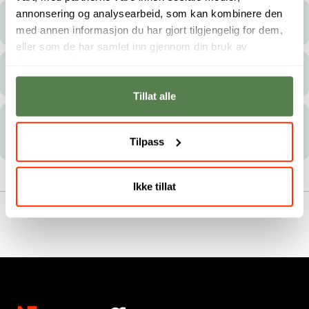
annonsering og analysearbeid, som kan kombinere den
Realkompetanse
med annen informasjon du har gjort tilgjengelig for dem,
eller som de har samlet inn gjennom din bruk av
tjenestene deres.
Fullført videregående i utlandet
Tillat alle
Spesielle opptakskrav i matematikk for IT-
bachelorstudier
Tilpass
Ikke tillat