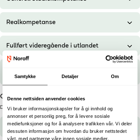
Realkompetanse
Fullført videregående i utlandet
Spesielle opptakskrav for Python for
Finance
Samtykke
Detaljer
Om
Opptakskrav for høyskolestudier
Denne nettsiden anvender cookies
Du må oppfylle
ett
av disse kravene:
Vi bruker informasjonskapsler for å gi innhold og
annonser et personlig preg, for å levere sosiale
mediefunksjoner og for å analysere trafikken vår. Vi deler
Generell studiekompetanse
dessuten informasjon om hvordan du bruker nettstedet
vårt, med partnerne våre innen sosiale medier,