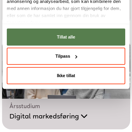
annonsering og analysearbeid, som kan kombinere den
Digital Marketing – Performance
med annen informasjon du har gjort tilgjengelig for dem,
and E-commerce
eller som de har samlet inn gjennom din bruk av
tjenestene deres.
Tillat alle
Tilpass
Ikke tillat
Årsstudium
Digital markedsføring