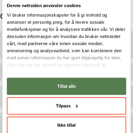
Denne nettsiden anvender cookies
Vi bruker informasjonskapsler for å gi innhold og
Ofte stilte spørsmål
annonser et personlig preg, for å levere sosiale
mediefunksjoner og for å analysere trafikken vår. Vi deler
dessuten informasjon om hvordan du bruker nettstedet
Hva gjør jeg dersom min faktura forfaller
vårt, med partnerne våre innen sosiale medier,
før Lånekassen har ferdigbehandlet min
søknad?
annonsering og analysearbeid, som kan kombinere den
med annen informasjon du har gjort tilgjengelig for dem,
eller som de har samlet inn gjennom din bruk av
tjenestene deres.
Når er sluttdato for studiet mitt?
Tillat alle
Første utbetaling fra Lånekassen dekker
ikke hele semesteravgiften, hva gjør jeg?
Tilpass
Når blir mine studiepoeng innrapportert
Ikke tillat
Lånekassen?