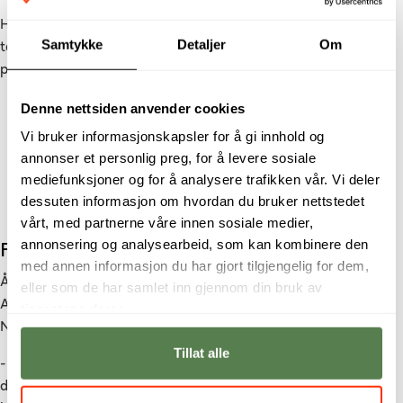
Han ser for seg en karriere hvor han kan balansere både
Samtykke
Detaljer
Om
teknisk arbeid og kundekontakt, kanskje til og med
prosjektledelse på sikt.
Denne nettsiden anvender cookies
Jeg drømmer om å utvikle gode produkter som
Vi bruker informasjonskapsler for å gi innhold og
kundene blir fornøyde med, samtidig som jeg får
annonser et personlig preg, for å levere sosiale
være med å dra et firma til nye høyder.
mediefunksjoner og for å analysere trafikken vår. Vi deler
Andreas Abrahamsen
dessuten informasjon om hvordan du bruker nettstedet
vårt, med partnerne våre innen sosiale medier,
annonsering og analysearbeid, som kan kombinere den
Fremtidsplaner og drømmer
med annen informasjon du har gjort tilgjengelig for dem,
Å være student, miljøarbeider og småbarnsfar krever mye av
eller som de har samlet inn gjennom din bruk av
Andreas, men med støtte fra familien og fleksibiliteten i
tjenestene deres.
Noroffs opplegg, har han funnet en god balanse.
Tillat alle
- Fleksibiliteten Noroff legger opp til gjør at jeg kan nettopp
det. Det at jeg kan styre tiden min selv, i småbarnsfasen, er