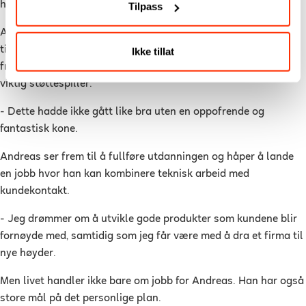
helt perfekt.
Tilpass
Andreas jobber deltid som miljøarbeider og dedikerer i tillegg
tid til studiene sine hver dag. Han er også rask med å trekke
Ikke tillat
frem kona Eline, som han har vært gift med i åtte år, som en
viktig støttespiller.
- Dette hadde ikke gått like bra uten en oppofrende og
fantastisk kone.
Andreas ser frem til å fullføre utdanningen og håper å lande
en jobb hvor han kan kombinere teknisk arbeid med
kundekontakt.
- Jeg drømmer om å utvikle gode produkter som kundene blir
fornøyde med, samtidig som jeg får være med å dra et firma til
nye høyder.
Men livet handler ikke bare om jobb for Andreas. Han har også
store mål på det personlige plan.