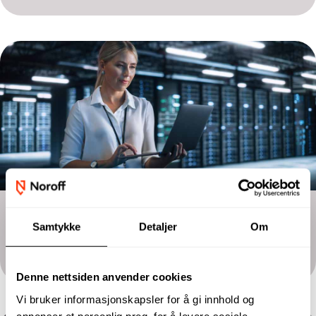
Halvårsstudium
Samtykke
Detaljer
Om
Digital Business and Information
Security
Denne nettsiden anvender cookies
Vi bruker informasjonskapsler for å gi innhold og
annonser et personlig preg, for å levere sosiale