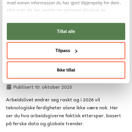
med annen informasjon du har gjort tilgjengelig for dem,
eller som de har samlet inn gjennom din bruk av
tjenestene deres.
Tillat alle
Tilpass
Disse ferdighetene vil arbeidsgivere
se etter i 2026
Ikke tillat
Detaljer
Skrevet av
Steffen V. McInerney
Publisert 10. oktober 2025
Arbeidslivet endrer seg raskt og i 2026 vil
teknologiske ferdigheter alene ikke være nok. Her
ser du hva arbeidsgiverne faktisk etterspør, basert
på ferske data og globale trender.