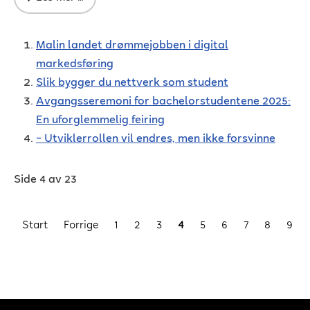
Malin landet drømmejobben i digital
markedsføring
Slik bygger du nettverk som student
Avgangsseremoni for bachelorstudentene 2025:
En uforglemmelig feiring
– Utviklerrollen vil endres, men ikke forsvinne
Side 4 av 23
Start
Forrige
1
2
3
4
5
6
7
8
9