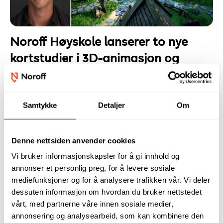
Noroff Høyskole lanserer to nye
kortstudier i 3D-animasjon og
Game Art
Detaljer
Skrevet av
Steffen V. McInerney
Samtykke
Detaljer
Om
Publisert 21. oktober 2025
Fra 12. januar 2026 tilbyr Noroff Høyskole to nye
Denne nettsiden anvender cookies
nettbaserte kortstudier på ett semester: 3D-
Vi bruker informasjonskapsler for å gi innhold og
animasjon og Game Art and Level Design. Begge er
annonser et personlig preg, for å levere sosiale
utviklet for neste generasjon digitale skapere.
mediefunksjoner og for å analysere trafikken vår. Vi deler
dessuten informasjon om hvordan du bruker nettstedet
Les mer …
vårt, med partnerne våre innen sosiale medier,
annonsering og analysearbeid, som kan kombinere den