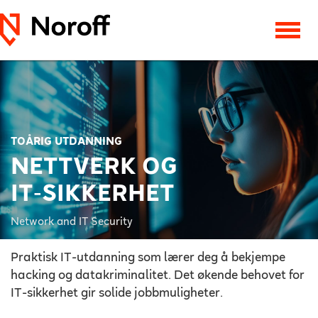
TOÅRIG UTDANNING
NETTVERK OG
IT‑SIKKERHET
Network and IT Security
Praktisk IT-utdanning som lærer deg å bekjempe
hacking og datakriminalitet. Det økende behovet for
IT-sikkerhet gir solide jobbmuligheter.