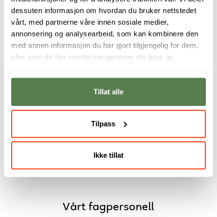
dessuten informasjon om hvordan du bruker nettstedet
vårt, med partnerne våre innen sosiale medier,
annonsering og analysearbeid, som kan kombinere den
med annen informasjon du har gjort tilgjengelig for dem,
eller som de har samlet inn gjennom din bruk av
tjenestene deres.
Tillat alle
Studiet passer for
Veien fra studiet til
hvem som helst
bransjen føltes
som har lyst til å
kort.
Tilpass
lære seg faget.
Simon Kjerrgård
Stian Skaanes
Aase
Ikke tillat
Vårt fagpersonell