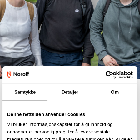
Samtykke
Detaljer
Om
Intervju med våre studenter
Denne nettsiden anvender cookies
Vi bruker informasjonskapsler for å gi innhold og
annonser et personlig preg, for å levere sosiale
mediefunksjoner og for å analysere trafikken vår. Vi deler