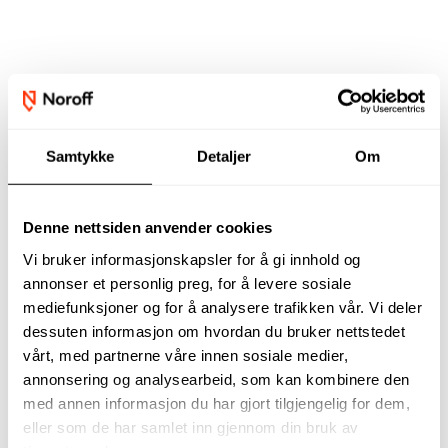
Vårt fagpersonell
Samtykke
Detaljer
Om
Denne nettsiden anvender cookies
Vi bruker informasjonskapsler for å gi innhold og
annonser et personlig preg, for å levere sosiale
mediefunksjoner og for å analysere trafikken vår. Vi deler
dessuten informasjon om hvordan du bruker nettstedet
vårt, med partnerne våre innen sosiale medier,
annonsering og analysearbeid, som kan kombinere den
med annen informasjon du har gjort tilgjengelig for dem,
Dette programmet
Digital Business
eller som de har samlet inn gjennom din bruk av
er utviklet for å gi
and Information
studentene
Security forbereder