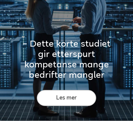
– Dette korte studiet
gir etterspurt
kompetanse mange
bedrifter mangler
Les mer