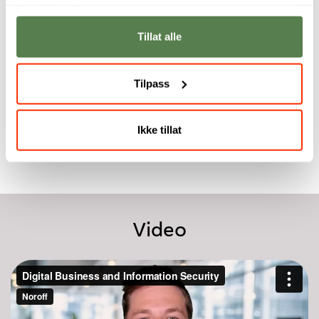
tjenestene deres.
praktiske og
studentene på å
arbeidslivsrelevante
lykkes i et
Tillat alle
digitale ferdigheter
arbeidsmarked i
på bare ett
endring, der tillit og
semester.
sikkerhet er
avgjørende.
Tilpass
Dr. Piet Delport,
programleder
Emlyn Butterfield,
rektor
Ikke tillat
Video