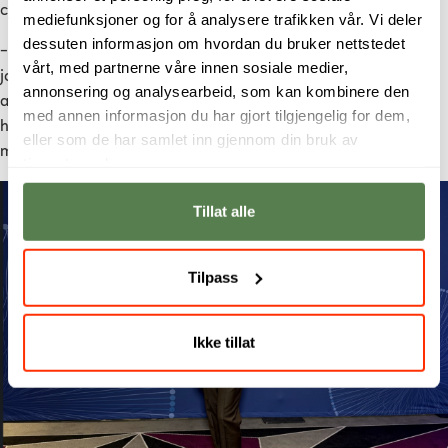
cybersikkerhetskonferanse CyCon i Tallinn, Estland.
mediefunksjoner og for å analysere trafikken vår. Vi deler
dessuten informasjon om hvordan du bruker nettstedet
– Å få møte eksperter fra hele verden og høre hvordan de
vårt, med partnerne våre innen sosiale medier,
jobber med cybersikkerhet på tvers av myndigheter, forsvar,
annonsering og analysearbeid, som kan kombinere den
akademia og næringsliv var en utrolig opplevelse. Jeg reiste
med annen informasjon du har gjort tilgjengelig for dem,
hjem med ny kunnskap, nye perspektiver og enda større
eller som de har samlet inn gjennom din bruk av
motivasjon for cybersikkerhet, sier hun.
tjenestene deres.
Tillat alle
Tilpass
Ikke tillat