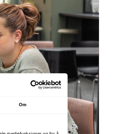
Om
iale mediefunksjoner og for å