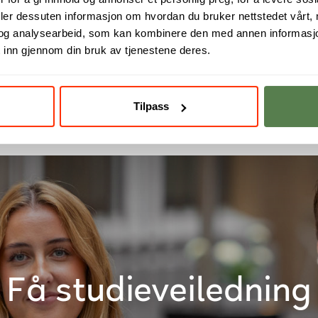
deler dessuten informasjon om hvordan du bruker nettstedet vårt,
og analysearbeid, som kan kombinere den med annen informasjon d
 inn gjennom din bruk av tjenestene deres.
Tilpass
Få studieveiledning