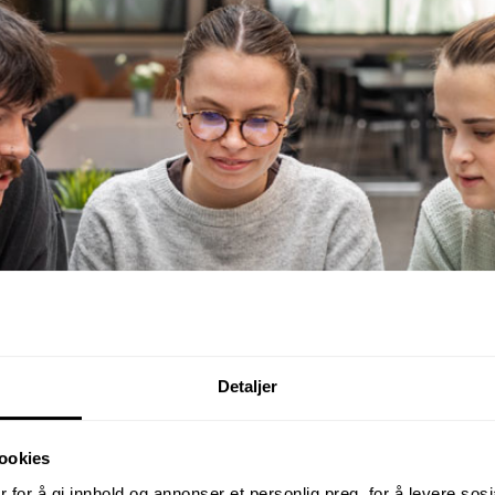
Detaljer
ookies
 for å gi innhold og annonser et personlig preg, for å levere sos