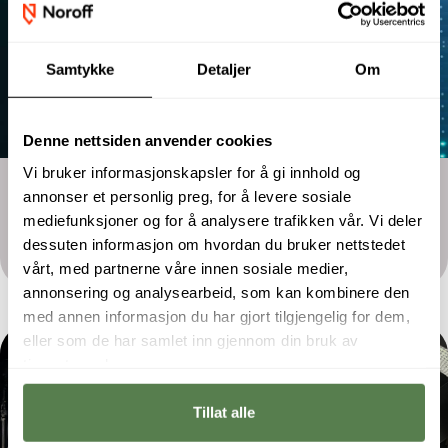
Samtykke
Detaljer
Om
Denne nettsiden anvender cookies
Vi bruker informasjonskapsler for å gi innhold og
Årsstudium
annonser et personlig preg, for å levere sosiale
Nettverks- og system­administrasjon
mediefunksjoner og for å analysere trafikken vår. Vi deler
dessuten informasjon om hvordan du bruker nettstedet
vårt, med partnerne våre innen sosiale medier,
annonsering og analysearbeid, som kan kombinere den
med annen informasjon du har gjort tilgjengelig for dem,
eller som de har samlet inn gjennom din bruk av
tjenestene deres.
Tillat alle