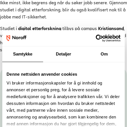
Ikke minst, ikke begrens deg når du søker jobb senere. Gjennom
studiet i digital etterforskning, blir du også kvalifisert nok til å
jobbe med IT-sikkerhet.
Studiet i
digital etterforskning
tilbys på campus
Kristiansand
,
via
nettstudier
eller
Online PLUS
. Ved å velge en bachelorgrad
hos Noroff får du et attraktivt utdanningsløp, utviklet i
samarbeid med næringslivet.
Samtykke
Detaljer
Om
Denne nettsiden anvender cookies
Hold deg oppdatert
Vi bruker informasjonskapsler for å gi innhold og
annonser et personlig preg, for å levere sosiale
Gjør som tusenvis av studenter og få nyhetsbrev fra
mediefunksjoner og for å analysere trafikken vår. Vi deler
Noroff. Du kan når som helst melde deg av.
dessuten informasjon om hvordan du bruker nettstedet
vårt, med partnerne våre innen sosiale medier,
Fornavn
Etternavn
annonsering og analysearbeid, som kan kombinere den
med annen informasjon du har gjort tilgjengelig for dem,