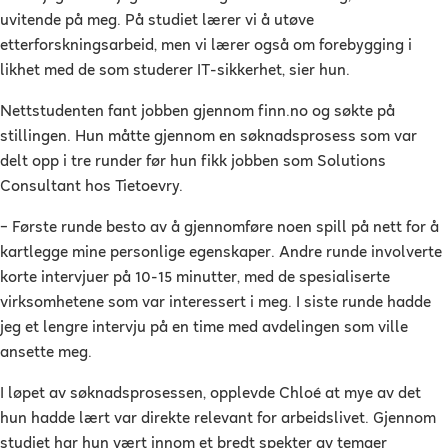
uvitende på meg. På studiet lærer vi å utøve
etterforskningsarbeid, men vi lærer også om forebygging i
likhet med de som studerer IT-sikkerhet, sier hun.
Nettstudenten fant jobben gjennom finn.no og søkte på
stillingen. Hun måtte gjennom en søknadsprosess som var
delt opp i tre runder før hun fikk jobben som Solutions
Consultant hos Tietoevry.
–
Første runde besto av å gjennomføre noen spill på nett for å
kartlegge mine personlige egenskaper. Andre runde involverte
korte intervjuer på 10-15 minutter, med de spesialiserte
virksomhetene som var interessert i meg. I siste runde hadde
jeg et lengre intervju på en time med avdelingen som ville
ansette meg.
I løpet av søknadsprosessen, opplevde Chloé at mye av det
hun hadde lært var direkte relevant for arbeidslivet. Gjennom
studiet har hun vært innom et bredt spekter av temaer