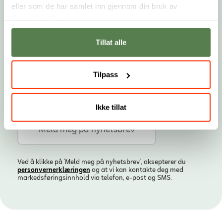
E-post
eller som de har samlet inn gjennom din bruk av
tjenestene deres.
Landskode
Telefonnummer
Tillat alle
Tilpass
Ikke tillat
Ved å klikke på 'Meld meg på nyhetsbrev', aksepterer du
personvern­erklæringen
og at vi kan kontakte deg med
markedsføringsinnhold via telefon, e-post og SMS.