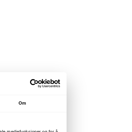
Om
iale mediefunksjoner og for å