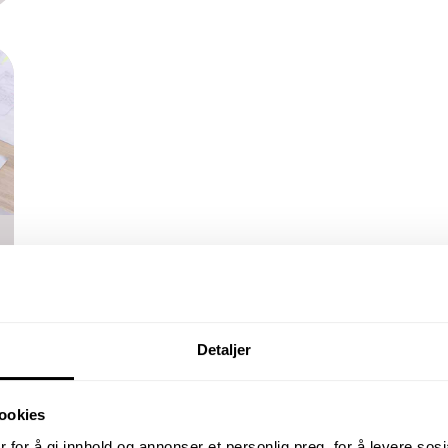
Detaljer
ookies
 for å gi innhold og annonser et personlig preg, for å levere sos