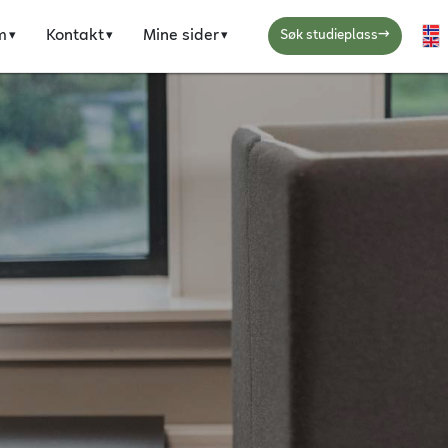
→
m
Kontakt
Mine sider
Ve
Søk studieplass