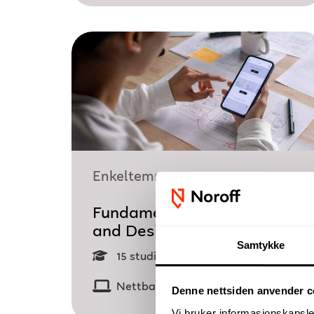
Enkeltemne
Fundamentals of UI Design
and Design Systems
Samtykke
15 studiepoeng
Nettbasert
Denne nettsiden anvender c
Vi bruker informasjonskapsler