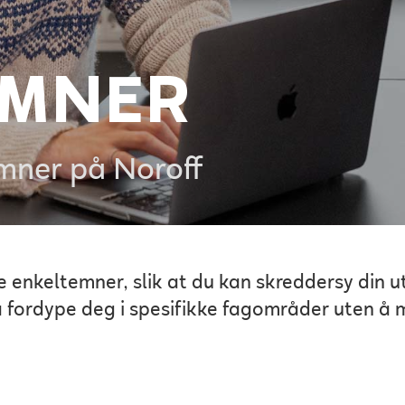
EMNER
mner på Noroff
ere enkeltemner, slik at du kan skreddersy din
il å fordype deg i spesifikke fagområder uten å m