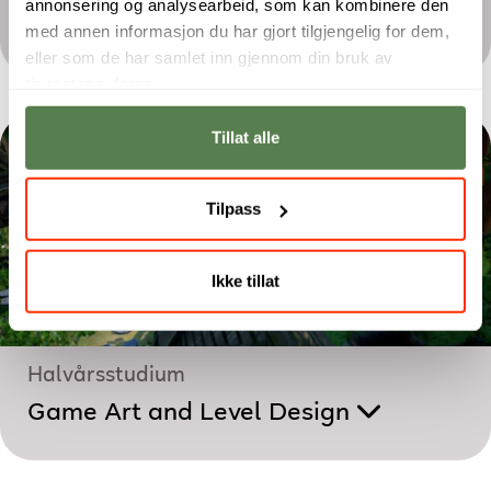
annonsering og analysearbeid, som kan kombinere den
Digital Animation
med annen informasjon du har gjort tilgjengelig for dem,
eller som de har samlet inn gjennom din bruk av
tjenestene deres.
Tillat alle
Tilpass
Ikke tillat
Halvårsstudium
Game Art and Level Design