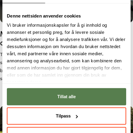
Denne nettsiden anvender cookies
Vi bruker informasjonskapsler for å gi innhold og
annonser et personlig preg, for å levere sosiale
Morten gikk fra studier til jobb i
mediefunksjoner og for å analysere trafikken vår. Vi deler
cybersikkerhet
dessuten informasjon om hvordan du bruker nettstedet
vårt, med partnerne våre innen sosiale medier,
Trusselbildet blir stadig mer komplekst, og behovet for
annonsering og analysearbeid, som kan kombinere den
sikkerhetskompetanse øker. For Morten Larsen førte
med annen informasjon du har gjort tilgjengelig for dem,
bachelorgraden i Cyber Security til jobb som
eller som de har samlet inn gjennom din bruk av
sikkerhetsanalytiker hos Netsecurity.
tjenestene deres.
Tillat alle
Tilpass