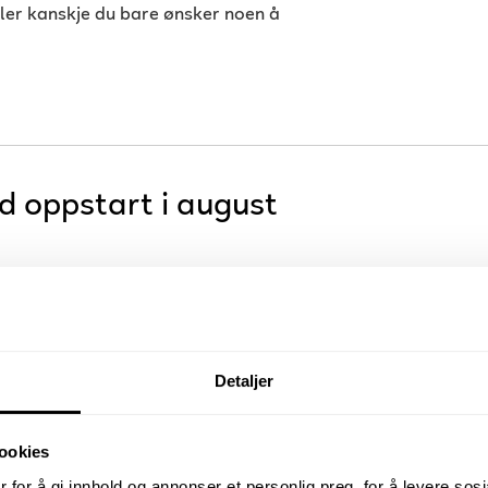
Eller kanskje du bare ønsker noen å
d oppstart i august
Detaljer
ookies
 for å gi innhold og annonser et personlig preg, for å levere sos