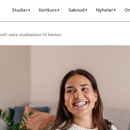
Studier
Kortkurs
Søknad
Nyheter
O
satt søke studieplass til høsten