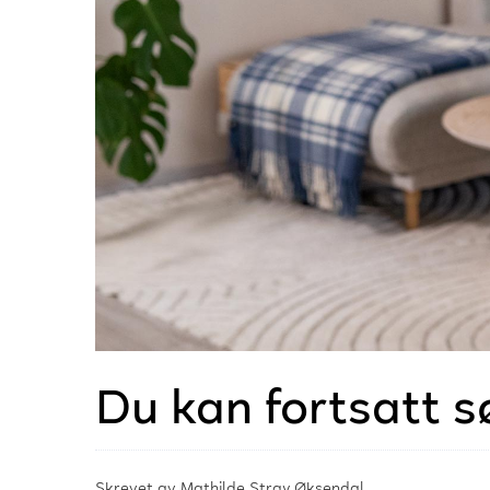
Du kan fortsatt s
Skrevet av
Mathilde Stray Øksendal