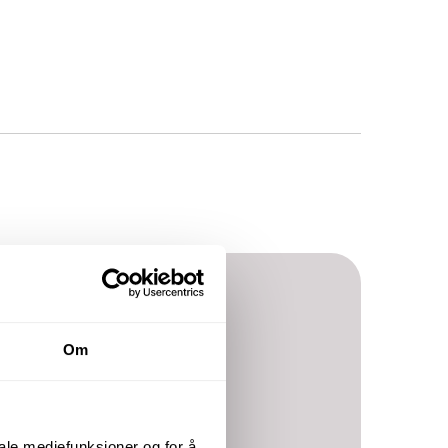
Om
iale mediefunksjoner og for å