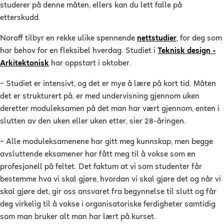
studerer på denne måten, ellers kan du lett falle på
etterskudd.
Noroff tilbyr en rekke ulike spennende
nettstudier
, for deg som
har behov for en fleksibel hverdag. Studiet i
Teknisk design -
Arkitektonisk
har oppstart i oktober.
–
Studiet er intensivt, og det er mye å lære på kort tid. Måten
det er strukturert på, er med undervisning gjennom uken
deretter moduleksamen på det man har vært gjennom, enten i
slutten av den uken eller uken etter, sier 28-åringen.
–
Alle moduleksamenene har gitt meg kunnskap, men begge
avsluttende eksamener har fått meg til å vokse som en
profesjonell på feltet. Det faktum at vi som studenter får
bestemme hva vi skal gjøre, hvordan vi skal gjøre det og når vi
skal gjøre det, gir oss ansvaret fra begynnelse til slutt og får
deg virkelig til å vokse i organisatoriske ferdigheter samtidig
som man bruker alt man har lært på kurset.