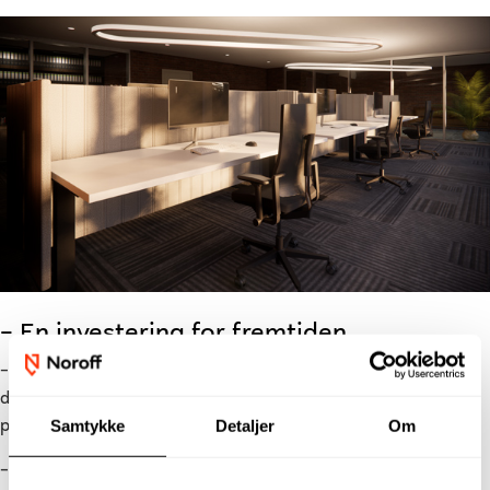
–
En investering for fremtiden
–
Personlig er jeg positiv til å finne en jobb som jeg liker i
designbransjen, jobbe i et arkitektfirma eller innen
Samtykke
Detaljer
Om
produktdesign, smiler hun.
–
Til de som vurderer å søke studiet vil jeg si: Gjør det. Du