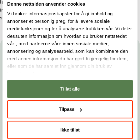
lærer masse. Selv om det koster penger, er dette en
Denne nettsiden anvender cookies
investering for fremtiden din og en investering i seg selv, noe
Vi bruker informasjonskapsler for å gi innhold og
som alltid er verdt det, avslutter hun.
annonser et personlig preg, for å levere sosiale
mediefunksjoner og for å analysere trafikken vår. Vi deler
dessuten informasjon om hvordan du bruker nettstedet
vårt, med partnerne våre innen sosiale medier,
Hold deg oppdatert
annonsering og analysearbeid, som kan kombinere den
med annen informasjon du har gjort tilgjengelig for dem,
eller som de har samlet inn gjennom din bruk av
Gjør som tusenvis av studenter og få nyhetsbrev fra
tjenestene deres.
Noroff. Du kan når som helst melde deg av.
Fornavn
Etternavn
Tillat alle
E-post
Tilpass
Landskode
Telefonnummer
Ikke tillat