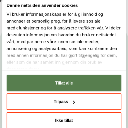
rolle jeg skal inn i nå.
Denne nettsiden anvender cookies
Vi bruker informasjonskapsler for å gi innhold og
annonser et personlig preg, for å levere sosiale
mediefunksjoner og for å analysere trafikken vår. Vi deler
dessuten informasjon om hvordan du bruker nettstedet
vårt, med partnerne våre innen sosiale medier,
Hold deg oppdatert
annonsering og analysearbeid, som kan kombinere den
med annen informasjon du har gjort tilgjengelig for dem,
Gjør som tusenvis av studenter og få nyhetsbrev fra
eller som de har samlet inn gjennom din bruk av
Noroff. Du kan når som helst melde deg av.
tjenestene deres.
Fornavn
Etternavn
Tillat alle
E-post
Tilpass
Landskode
Telefonnummer
Ikke tillat