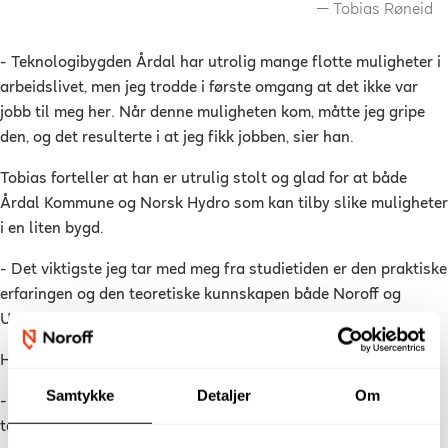
Tobias Røneid
- Teknologibygden Årdal har utrolig mange flotte muligheter i
arbeidslivet, men jeg trodde i første omgang at det ikke var
jobb til meg her. Når denne muligheten kom, måtte jeg gripe
den, og det resulterte i at jeg fikk jobben, sier han.
Tobias forteller at han er utrulig stolt og glad for at både
Årdal Kommune og Norsk Hydro som kan tilby slike muligheter
i en liten bygd.
- Det viktigste jeg tar med meg fra studietiden er den praktiske
erfaringen og den teoretiske kunnskapen både Noroff og
University of South Wales har gitt meg.
Han legger til:
Samtykke
Detaljer
Om
- Og ikke minst, viktigheten og betydningen av å samarbeide i
team og effektivt kommunisere, noe som er essensielt i en slik