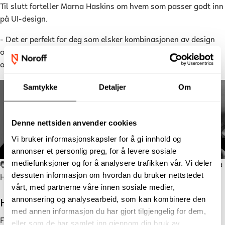
Til slutt forteller Marna Haskins om hvem som passer godt inn
på UI-design.
- Det er perfekt for deg som elsker kombinasjonen av design
og teknologi, og som ønsker å lage grensesnitt som ser bra ut
og fungerer godt for alle.
Samtykke
Detaljer
Om
Denne nettsiden anvender cookies
Vi bruker informasjonskapsler for å gi innhold og
annonser et personlig preg, for å levere sosiale
mediefunksjoner og for å analysere trafikken vår. Vi deler
📷: Fra venstre: Libre van den Bergh, Candice Kruger og Marna
dessuten informasjon om hvordan du bruker nettstedet
Haskins. Foto: privat.
vårt, med partnerne våre innen sosiale medier,
annonsering og analysearbeid, som kan kombinere den
Hva skal du velge?
med annen informasjon du har gjort tilgjengelig for dem,
For kommende studenter er det avgjørende å nøye vurdere
eller som de har samlet inn gjennom din bruk av