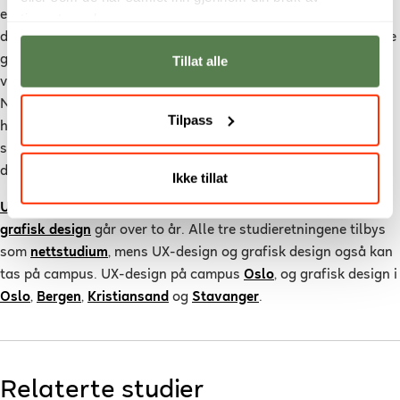
egne interesser og karrieremål. Enten man ønsker å forme den
tjenestene deres.
digitale opplevelsen som UX-designer, skape visuelt tiltalende
grensesnitt som UI-designer, eller utforske den kreative
Tillat alle
verdenen av visuell kommunikasjon som grafisk designer, gir
Noroff Fagskole et bredt spekter av muligheter. Uansett
Tilpass
hvilket av studiene det blir, vil valget falle på en reise mot
spesialisering og en plattform for en vellykket karriere innen
designfeltet.
Ikke tillat
UI-design
og
UX-design
tilbys som ettårige studier, mens
grafisk design
går over to år. Alle tre studieretningene tilbys
som
nettstudium
, mens UX-design og grafisk design også kan
tas på campus. UX-design på campus
Oslo
, og grafisk design i
Oslo
,
Bergen
,
Kristiansand
og
Stavanger
.
Relaterte studier