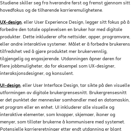
Studiene skiller seg fra hverandre først og fremst gjennom sitt
hovedfokus og de tilhørende karrieremulighetene.
UX-design
, eller User Experience Design, legger sitt fokus på å
forbedre den totale opplevelsen en bruker har med digitale
produkter. Dette inkluderer ofte nettsider, apper, programvare,
eller andre interaktive systemer. Målet er å forbedre brukerens
tilfredshet ved å gjøre produktet mer brukervennlig,
tilgjengelig og engasjerende. Utdanningen åpner døren for
flere jobbmuligheter, da for eksempel som UX-designer,
interaksjonsdesigner, og konsulent.
UI-design
, eller User Interface Design, tar sikte på den visuelle
utformingen av digitale brukergrensesnitt. Brukergrensesnitt
er det punktet der mennesker samhandler med en datamaskin,
et program eller en enhet. UI inkluderer alle visuelle og
interaktive elementer, som knapper, skjemaer, ikoner og
menyer, som tillater brukerne å kommunisere med systemet.
Potensielle karriereretninger etter endt utdanning er blant