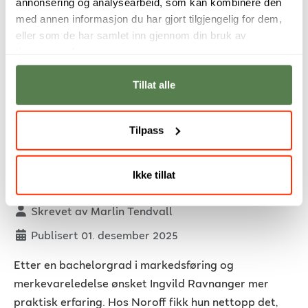
Les mer …
annonsering og analysearbeid, som kan kombinere den
med annen informasjon du har gjort tilgjengelig for dem,
eller som de har samlet inn gjennom din bruk av
tjenestene deres.
Tillat alle
Tilpass
Gjennom Noroff fikk Ingvild den
Ikke tillat
praktiske erfaringen hun manglet
Detaljer
Skrevet av
Marlin Tendvall
Publisert 01. desember 2025
Etter en bachelorgrad i markedsføring og
merkevareledelse ønsket Ingvild Ravnanger mer
praktisk erfaring. Hos Noroff fikk hun nettopp det,