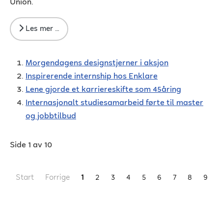
Union.
Les mer …
Morgendagens designstjerner i aksjon
Inspirerende internship hos Enklare
Lene gjorde et karriereskifte som 45åring
Internasjonalt studiesamarbeid førte til master
og jobbtilbud
Side 1 av 10
Start
Forrige
1
2
3
4
5
6
7
8
9