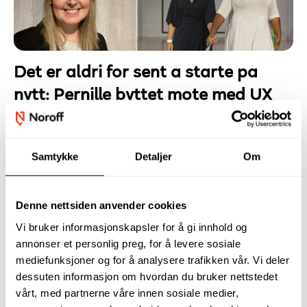
Det er aldri for sent å starte på
nytt: Pernille byttet mote med UX
Design
Detaljer
Skrevet av
Marlin Tendvall
Samtykke
Detaljer
Om
Publisert 15. desember 2025
Etter mange år som motegründer, designer og
Denne nettsiden anvender cookies
markedsfører, sto Pernille Fristad ved et veiskille.
Vi bruker informasjonskapsler for å gi innhold og
Hun hadde skapt og drevet klesmerket Kepaza i en
annonser et personlig preg, for å levere sosiale
årrekke, designet nettsider og jobbet tett på
mediefunksjoner og for å analysere trafikken vår. Vi deler
markedsføring i flere bransjer.
dessuten informasjon om hvordan du bruker nettstedet
vårt, med partnerne våre innen sosiale medier,