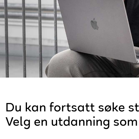
teknologi
Du kan fortsatt søke s
kreativitet
Velg en utdanning som 
AI
omstilling