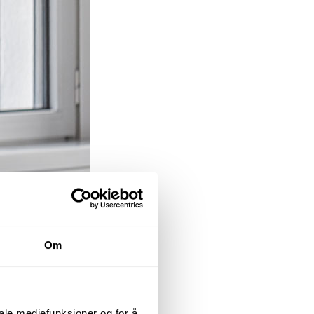
Om
iale mediefunksjoner og for å