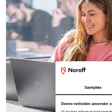
Samtykke
Denne nettsiden anvender c
Vi bruker informasjonskapsler