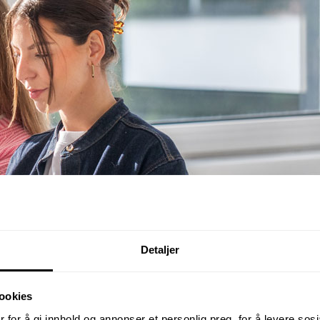
Detaljer
ookies
 for å gi innhold og annonser et personlig preg, for å levere sos