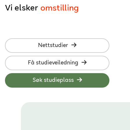
Vi elsker
næringslivet
nettstudier
studenter
utvikling
Nettstudier
læring
Få studieveiledning
fleksibilitet
Søk studieplass