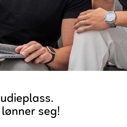
tudieplass.
lønner seg!