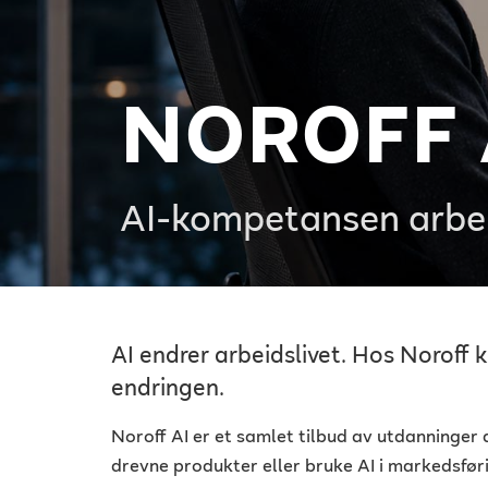
NOROFF 
AI-kompetansen arbei
AI endrer arbeidslivet. Hos Noroff
endringen.
Noroff AI er et samlet tilbud av utdanninger d
drevne produkter eller bruke AI i markedsføri