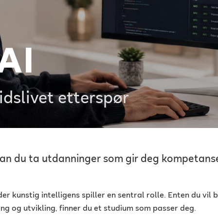
AI
dslivet etterspør
 kan du ta utdanninger som gir deg kompetanse
er kunstig intelligens spiller en sentral rolle. Enten du vil
ng og utvikling, finner du et studium som passer deg.