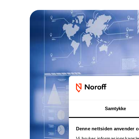
Samtykke
Denne nettsiden anvender c
Vi bruker informasjonskapsler