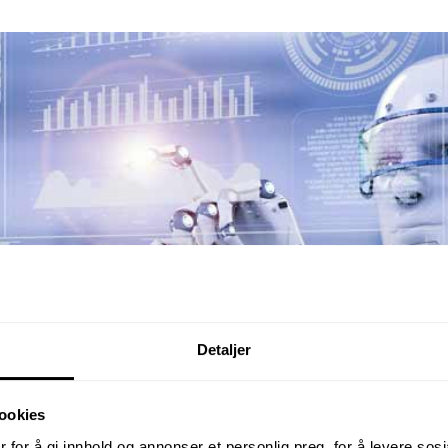
Detaljer
ookies
 for å gi innhold og annonser et personlig preg, for å levere sos