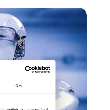
Om
iale mediefunksjoner og for å