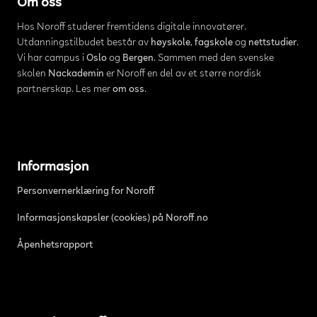
Om oss
Hos Noroff studerer fremtidens digitale innovatører.
Utdanningstilbudet består av
høyskole
,
fagskole
og
nettstudier
.
Vi har campus i
Oslo
og
Bergen
. Sammen med den svenske
skolen
Nackademin
er Noroff en del av et større nordisk
partnerskap. Les mer
om oss
.
Informasjon
Personvernerklæring for Noroff
Informasjonskapsler (cookies) på Noroff.no
Åpenhetsrapport