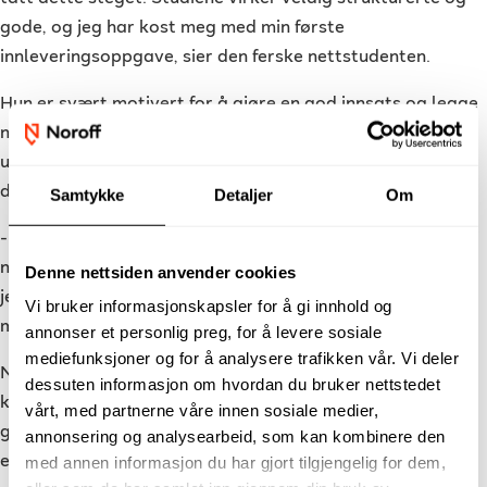
gode, og jeg har kost meg med min første
innleveringsoppgave, sier den ferske nettstudenten.
Hun er svært motivert for å gjøre en god innsats og legge
ned mye tid og arbeid i studiene. For å få mest mulig
utbytte tror hun det er viktig å være strukturert og
dedikert.
Samtykke
Detaljer
Om
- Jeg planlegger å studere hver ukedag, men unne meg fri
når jeg ser det passer. Akkurat nå har jeg ikke jobb, men
Denne nettsiden anvender cookies
jeg ønsker å se hvordan det går før jeg eventuelt tar på
Vi bruker informasjonskapsler for å gi innhold og
meg en deltidsjobb, forteller hun.
annonser et personlig preg, for å levere sosiale
mediefunksjoner og for å analysere trafikken vår. Vi deler
Når Lise-Marie er ferdig på studiet drømmer hun om å
dessuten informasjon om hvordan du bruker nettstedet
kunne jobbe fulltid innenfor branding, markedsføring og
vårt, med partnerne våre innen sosiale medier,
grafisk design i et byrå i Ålesund, eller kanskje starte noe
annonsering og analysearbeid, som kan kombinere den
eget.
med annen informasjon du har gjort tilgjengelig for dem,