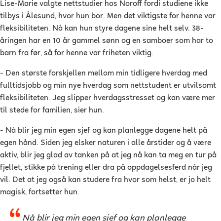
Lise-Marie valgte nettstudier hos Noroff fordi studiene ikke
tilbys i Ålesund, hvor hun bor. Men det viktigste for henne var
fleksibiliteten. Nå kan hun styre dagene sine helt selv. 38-
åringen har en 10 år gammel sønn og en samboer som har to
barn fra før, så for henne var friheten viktig.
- Den største forskjellen mellom min tidligere hverdag med
fulltidsjobb og min nye hverdag som nettstudent er utvilsomt
fleksibiliteten. Jeg slipper hverdagsstresset og kan være mer
til stede for familien, sier hun.
- Nå blir jeg min egen sjef og kan planlegge dagene helt på
egen hånd. Siden jeg elsker naturen i alle årstider og å være
aktiv, blir jeg glad av tanken på at jeg nå kan ta meg en tur på
fjellet, stikke på trening eller dra på oppdagelsesferd når jeg
vil. Det at jeg også kan studere fra hvor som helst, er jo helt
magisk, fortsetter hun.
Nå blir jeg min egen sjef og kan planlegge