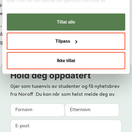
eller som de har samlet inn gjennom din bruk av
Hun har en klar oppfordring til andre som vurderer å
tjenestene deres.
endre karriereretning:
Tillat alle
- Just do it! Seriøst. Man kommer ingen vei i karrieren ved
å bare sitte og drømme om noe annet. Man må faktisk
Tilpass
gjøre noe med det. Jeg har ventet alt for lenge, sier hun.
Ikke tillat
Hold deg oppdatert
Gjør som tusenvis av studenter og få nyhetsbrev
fra Noroff. Du kan når som helst melde deg av.
Fornavn
Etternavn
E-post