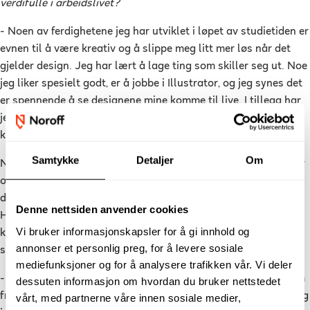
verdifulle i arbeidslivet?
- Noen av ferdighetene jeg har utviklet i løpet av studietiden er
evnen til å være kreativ og å slippe meg litt mer løs når det
gjelder design. Jeg har lært å lage ting som skiller seg ut. Noe
jeg liker spesielt godt, er å jobbe i Illustrator, og jeg synes det
er spennende å se designene mine komme til live. I tillegg har
jeg fått verdifull erfaring med å samarbeide med andre, som
kunder og samarbeidspartnere, svarer hun.
Samtykke
Detaljer
Om
Nele forteller at studiet også har gjort at hun tørr å satse mer
og vise frem det hun har laget, og hun har blitt veldig glad i å
dele arbeidet sitt på plattformer som LinkedIn og Instagram.
Denne nettsiden anvender cookies
Hun opplever dette som nyttig, ettersom hun da kan få
Vi bruker informasjonskapsler for å gi innhold og
konstruktive tilbakemeldinger og skape flere muligheter for
annonser et personlig preg, for å levere sosiale
seg selv.
mediefunksjoner og for å analysere trafikken vår. Vi deler
- Det jeg drømmer om når jeg fullfører studiet, er å starte som
dessuten informasjon om hvordan du bruker nettstedet
frilanser, slik at jeg kan reise rundt i utlandet samtidig som jeg
vårt, med partnerne våre innen sosiale medier,