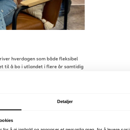
kriver hverdagen som både fleksibel
 til å bo i utlandet i flere år samtidig
r jobbe på kvelden, så lenge jeg holdt
Detaljer
est med de som handler om å bygge
t også er givende å videreutvikle en
ookies
 eget ved å skape en identitet fra
 for å gi innhold og annonser et personlig preg, for å levere sos