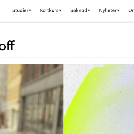
Studier
Kortkurs
Søknad
Nyheter
O
off