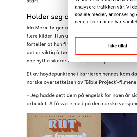
start.
analysere trafikken vår. Vi 
sosiale medier, annonsering 
Holder seg oppdatert med blikk f
dem, eller som de har samlet
Ida Marie følger mange designere på sosiale me
flere kilder.
Hun understreker at man må ha øyn
forteller at hun finner mye inspirasjon i interi
Ikke tillat
det er viktig å tørre å prøve ny teknologi, for ut
noe nytt risikerer man å falle bakpå.
Et av høydepunktene i karrieren hennes kom da 
norske oversettelsen av "Bible Project"-filmene
– Jeg hadde sett dem på engelsk for noen år si
arbeidet. Å få være med på den norske versjone