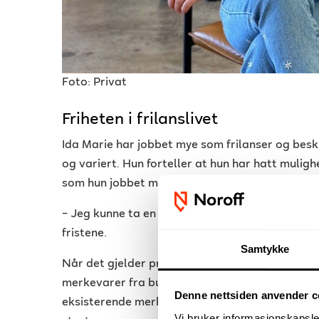
Foto: Privat
Friheten i frilanslivet
Ida Marie har jobbet mye som frilanser og bes
og variert. Hun forteller at hun har hatt mulighet
som hun jobbet med norske kunder.
– Jeg kunne ta en pause midt på dagen og helle
fristene.
Samtykke
Når det gjelder prosjekter, trives hun aller b
merkevarer fra bunnen av.
Hun legger til at de
Denne nettsiden anvender c
eksisterende merkevare, men at det er noe helt
Vi bruker informasjonskapsler