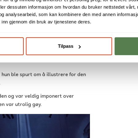
deler dessuten informasjon om hvordan du bruker nettstedet vårt,
og analysearbeid, som kan kombinere den med annen informasjon d
or mer enn bare design
 inn gjennom din bruk av tjenestene deres.
dier, men henter inspirasjon fra langt
ene åpne for trender generelt, og
ør, farger og mote. Samtidig mener hun
Tilpass
en nysgjerrighet og vilje til å teste
hun ble spurt om å illustrere for den
.
den og var veldig imponert over
n var utrolig gøy.