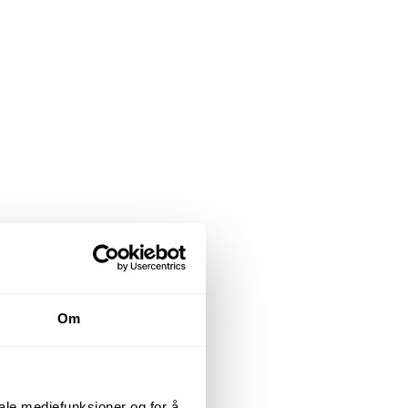
Om
iale mediefunksjoner og for å