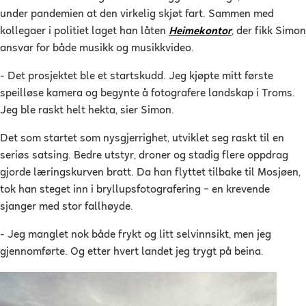
under pandemien at den virkelig skjøt fart. Sammen med
kollegaer i politiet laget han låten
Heimekontor
, der fikk Simon
ansvar for både musikk og musikkvideo.
- Det prosjektet ble et startskudd. Jeg kjøpte mitt første
speilløse kamera og begynte å fotografere landskap i Troms.
Jeg ble raskt helt hekta, sier Simon.
Det som startet som nysgjerrighet, utviklet seg raskt til en
seriøs satsing. Bedre utstyr, droner og stadig flere oppdrag
gjorde læringskurven bratt. Da han flyttet tilbake til Mosjøen,
tok han steget inn i bryllupsfotografering – en krevende
sjanger med stor fallhøyde.
- Jeg manglet nok både frykt og litt selvinnsikt, men jeg
gjennomførte. Og etter hvert landet jeg trygt på beina.