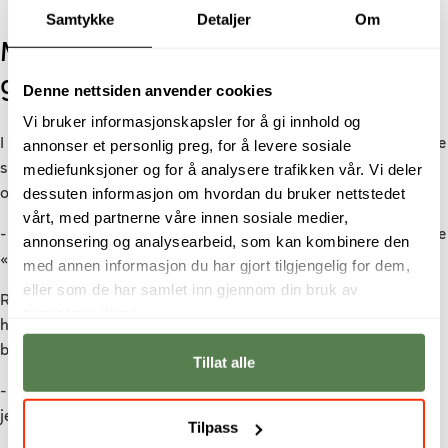
Samtykke
Detaljer
Om
Mer trygghet – og større
gjennomslag
Denne nettsiden anvender cookies
Vi bruker informasjonskapsler for å gi innhold og
I dag jobber Simon langt mer planlagt og bevisst med kundene
annonser et personlig preg, for å levere sosiale
mediefunksjoner og for å analysere trafikken vår. Vi deler
sine. Han tenker struktur, distribusjon, gjenbruk av innhold og
dessuten informasjon om hvordan du bruker nettstedet
optimalisering – og kan begrunne anbefalingene sine faglig.
vårt, med partnerne våre innen sosiale medier,
- Jeg er tryggere i dialogen med kundene. Jeg leverer ikke bare
annonsering og analysearbeid, som kan kombinere den
«innhold», men et gjennomtenkt markedsgrep.
med annen informasjon du har gjort tilgjengelig for dem,
eller som de har samlet inn gjennom din bruk av
Resultatene har ikke latt vente på seg. Fra januar 2026 driver
tjenestene deres.
han eget aksjeselskap på fulltid, og har allerede fakturert
betydelige beløp.
Tillat alle
- Det hadde jeg aldri klart uten det strategiske fundamentet
jeg bygget gjennom studiet på Noroff.
Tilpass