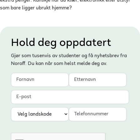
ekstra penger. Kanskje har du klær, elektronikk eller utstyr
som bare ligger ubrukt hjemme?
Hold deg oppdatert
Gjør som tusenvis av studenter og få nyhetsbrev fra
Noroff. Du kan når som helst melde deg av.
Fornavn
Etternavn
E-post
Landskode
Telefonnummer