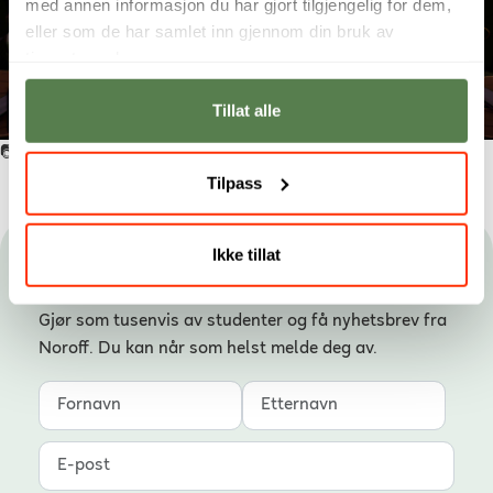
med annen informasjon du har gjort tilgjengelig for dem,
eller som de har samlet inn gjennom din bruk av
tjenestene deres.
Tillat alle
📷: «A Brewing Escape». Se mer
her
.
Tilpass
Ikke tillat
Hold deg oppdatert
Gjør som tusenvis av studenter og få nyhetsbrev fra
Noroff. Du kan når som helst melde deg av.
Fornavn
Etternavn
E-post