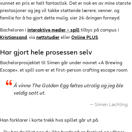
vunnet en pris er helt fantastisk. Det er nok en av mine største
prestasjoner og jeg vil takke støttende lærere, venner, og
familie for å ha gjort dette mulig, sier 26-åringen fornøyd.
Bacheloren i
interaktive medier – spill
tilbys på campus i
Kristiansand
, via
nettstudier
eller
Online PLUS
.
Har gjort hele prosessen selv
Bachelorprosjektet til Simen går under navnet «A Brewing
Escape», et spill som er et first-person crafting escape room.
Å vinne The Golden Egg føltes utrolig og jeg ble
veldig satt ut.
Simen Løchting
Han forklarer i korte trekk hva spillet går ut på: