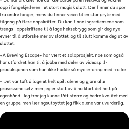
–
Du har drukket noe du ikke burde på en festival og våkner
opp i fangekjelleren i et stort magisk slott. Der finner du spor
fra andre fanger, mens du finner veien til en stor gryte med
tilgang på flere oppskrifter. Du kan finne ingrediensene som
trengs i oppskriftene til å lage heksebrygg som gir deg nye
evner til å utforske mer av slottet, og til slutt komme deg ut av
slottet.
«A Brewing Escape» har vært et soloprosjekt, noe som også
har utfordret han til å jobbe med deler av videospill-
produksjonen som han ikke hadde så mye erfaring med fra før.
–
Det var tøft å lage et helt spill alene og gjøre alle
prosessene selv, men jeg er stolt av å ha klart det helt på
egenhånd. Jeg tror jeg kunne fått større og bedre kvalitet med
en gruppe, men læringsutbyttet jeg fikk alene var uvurderlig.