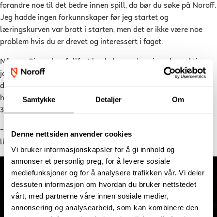
forandre noe til det bedre innen spill, da bør du søke på Noroff.
Jeg hadde ingen forkunnskaper før jeg startet og
læringskurven var bratt i starten, men det er ikke være noe
problem hvis du er drevet og interessert i faget.
Nå som Simen har fullført bachelorgraden sin er han aktiv
jobbsøker, han har allerede klart for seg hva som kunne vært
drømmejobben. Han håper på å lande jobb i et spillselskap
hvor han kan fortsette å gjøre det han elsker, nemlig å lage
Samtykke
Detaljer
Om
3D-modeller.
–
Å få navnet sitt i rulleteksten på et publisert spill, film, eller
Denne nettsiden anvender cookies
lignende hadde vært en drøm, avslutter han.
Vi bruker informasjonskapsler for å gi innhold og
annonser et personlig preg, for å levere sosiale
mediefunksjoner og for å analysere trafikken vår. Vi deler
dessuten informasjon om hvordan du bruker nettstedet
vårt, med partnerne våre innen sosiale medier,
annonsering og analysearbeid, som kan kombinere den