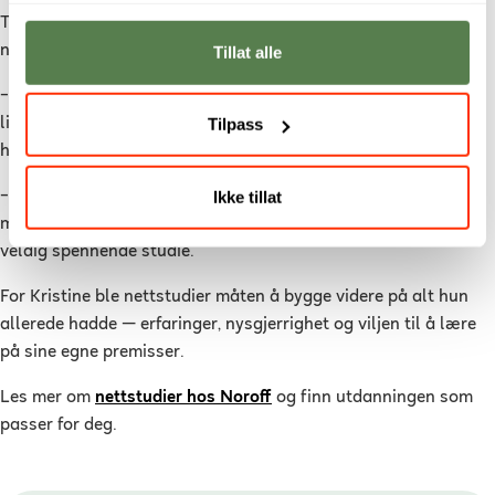
Til andre som vurderer å studere Data Analyst eller velge
nettstudier, har hun et tydelig budskap.
Tillat alle
– Du trenger ikke å ha en perfekt bakgrunn eller følge en rett
linje for å komme hit. Livet ser forskjellig ut for alle, og det er
Tilpass
helt greit.
Ikke tillat
– Hvis du er nysgjerrig, liker å forstå sammenhenger og
motiveres av å løse utfordringer, tror jeg dette kan være et
veldig spennende studie.
For Kristine ble nettstudier måten å bygge videre på alt hun
allerede hadde — erfaringer, nysgjerrighet og viljen til å lære
på sine egne premisser.
Les mer om
nettstudier hos Noroff
og finn utdanningen som
passer for deg.