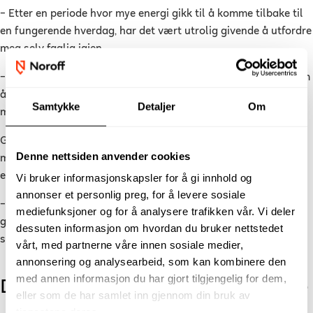
– Etter en periode hvor mye energi gikk til å komme tilbake til
en fungerende hverdag, har det vært utrolig givende å utfordre
meg selv faglig igjen.
– Dataanalyse handler ikke bare om tall. Det handler også om
å forstå hva tallene faktisk forteller. Det passer veldig godt
Samtykke
Detaljer
Om
med måten jeg liker å tenke på.
Gjennom studiet har hun også fått et tydeligere bilde av
Denne nettsiden anvender cookies
mulighetene som finnes innen fagfeltet, og større tro på at
erfaringene fra tidligere jobber har verdi.
Vi bruker informasjonskapsler for å gi innhold og
annonser et personlig preg, for å levere sosiale
– Jeg tror det å ha sett ulike arbeidsplasser og utfordringer
mediefunksjoner og for å analysere trafikken vår. Vi deler
gjør at jeg kan se ting fra flere perspektiver. Det kan være en
dessuten informasjon om hvordan du bruker nettstedet
styrke når man skal analysere og løse problemer.
vårt, med partnerne våre innen sosiale medier,
annonsering og analysearbeid, som kan kombinere den
med annen informasjon du har gjort tilgjengelig for dem,
Du trenger ikke følge en rett linje
eller som de har samlet inn gjennom din bruk av
tjenestene deres.