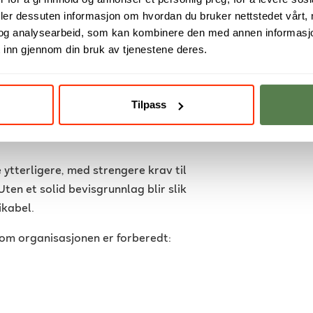
deler dessuten informasjon om hvordan du bruker nettstedet vårt,
nologisystemer aldri utviklet med
og analysearbeid, som kan kombinere den med annen informasjon d
eten lav og bevisinnsamling krevende.
 inn gjennom din bruk av tjenestene deres.
ride strategier, der digitale innbrudd
eller forberedelser til sabotasje. I
behandles som separate funksjoner.
Tilpass
e bevis må bygges inn i virksomhetens
 ytterligere, med strengere krav til
Uten et solid bevisgrunnlag blir slik
ikabel.
om organisasjonen er forberedt: