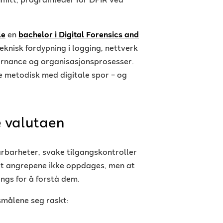
mitt, programleder for DFIR ved
le
en
bachelor i Digital Forensics and
eknisk fordypning i logging, nettverk
vernance og organisasjonsprosesser.
 metodisk med digitale spor – og
e valutaen
årbarheter, svake tilgangskontroller
 at angrepene ikke oppdages, men at
gs for å forstå dem.
smålene seg raskt: