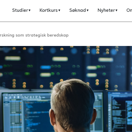
Studier
Kortkurs
Søknad
Nyheter
O
orskning som strategisk beredskap