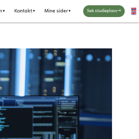
→
m
Kontakt
Mine sider
Ve
Søk studieplass