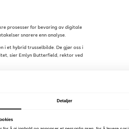
kre prosesser for bevaring av digitale
antakelser snarere enn analyse.
n i et hybrid trusselbilde. De gjør oss i
itet, sier Emlyn Butterfield, rektor ved
knisk verdi. De danner grunnlag for
g strategisk læring etter hendelser.
Detaljer
ategisk beredskap
ookies
i, vann, transport og annen
n digitale hendelser få fysiske
 for å gi innhold og annonser et personlig preg, for å levere sos