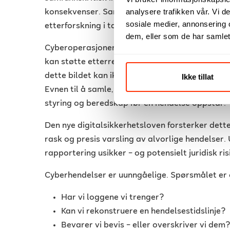
analysere trafikken vår. Vi 
konsekvenser. Samtidig er mange operative tek
sosiale medier, annonsering 
etterforskning i tankene, noe som gjør synligh
dem, eller som de har samlet
Cyberoperasjoner inngår dessuten i bredere hyb
kan støtte etterretning, påvirkningsoperasjoner 
dette bildet kan ikke forebygging og respons 
Ikke tillat
Evnen til å samle, bevare og analysere digital
styring og beredskap før en hendelse oppstår.
Den nye digitalsikkerhetsloven forsterker dette
rask og presis varsling av alvorlige hendelser. 
rapportering usikker – og potensielt juridisk ris
Cyberhendelser er uunngåelige. Spørsmålet er 
Har vi loggene vi trenger?
Kan vi rekonstruere en hendelsestidslinje?
Bevarer vi bevis – eller overskriver vi dem?