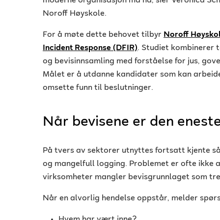
moderne organisasjon må ha, sier Veronica Sch
Noroff Høyskole.
For å møte dette behovet tilbyr
Noroff Høysko
Incident Response (DFIR)
. Studiet kombinerer t
og bevisinnsamling med forståelse for jus, go
Målet er å utdanne kandidater som kan arbeide
omsette funn til beslutninger.
Når bevisene er den enest
På tvers av sektorer utnyttes fortsatt kjente s
og mangelfull logging. Problemet er ofte ikke
virksomheter mangler bevisgrunnlaget som tren
Når en alvorlig hendelse oppstår, melder spør
Hvem har vært inne?