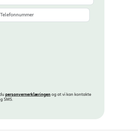
 du
personvern­erklæringen
og at vi kan kontakte
og SMS.