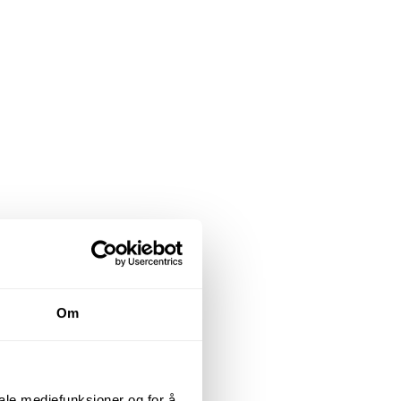
Om
iale mediefunksjoner og for å