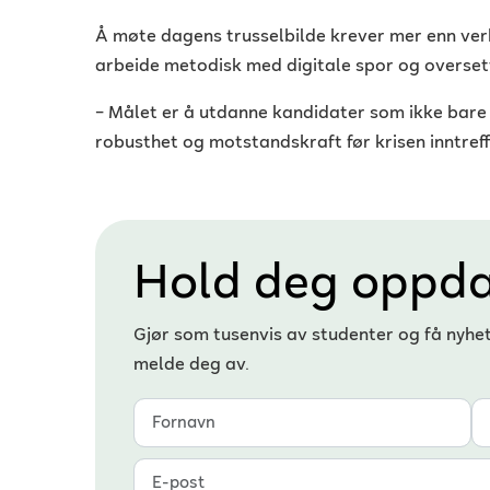
Å møte dagens trusselbilde krever mer enn ver
arbeide metodisk med digitale spor og oversett
– Målet er å utdanne kandidater som ikke bare 
robusthet og motstandskraft før krisen inntreffe
Hold deg oppda
Gjør som tusenvis av studenter og få nyhe
melde deg av.
Fornavn
Etternavn
E-post