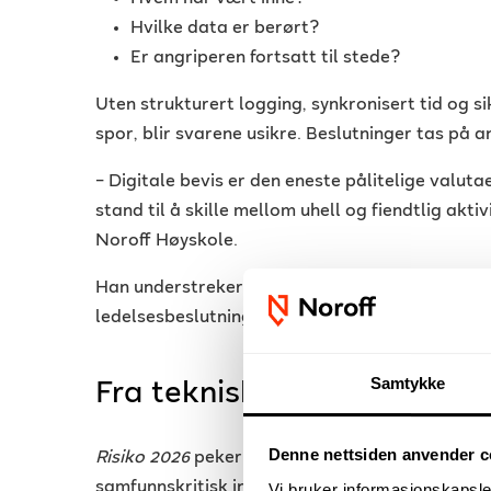
Hvilke data er berørt?
Er angriperen fortsatt til stede?
Uten strukturert logging, synkronisert tid og si
spor, blir svarene usikre. Beslutninger tas på 
– Digitale bevis er den eneste pålitelige valutae
stand til å skille mellom uhell og fiendtlig aktiv
Noroff Høyskole.
Han understreker at slike funn ikke bare har te
ledelsesbeslutninger, myndighetsrapportering o
Samtykke
Fra teknisk disiplin til str
Denne nettsiden anvender c
Risiko 2026
peker på økt sårbarhet innen energ
samfunnskritisk infrastruktur. I slike miljøer ka
Vi bruker informasjonskapsler