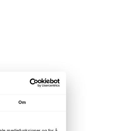
Om
iale mediefunksjoner og for å