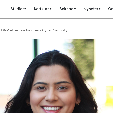
Studier
Kortkurs
Søknad
Nyheter
O
 i DNV etter bacheloren i Cyber Security