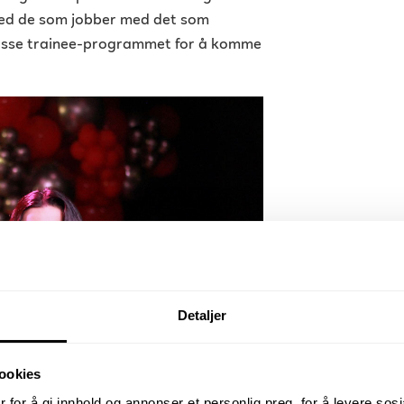
 med de som jobber med det som
lpasse trainee-programmet for å komme
Detaljer
ookies
 for å gi innhold og annonser et personlig preg, for å levere sos