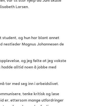
n, var til stor hjelp da Juhi skulle
Elisabeth Larsen.
rt student, og hun har blant annet
ed nestleder Magnus Johannesen de
pplevelse, og jeg følte at jeg vokste
g hadde alltid noen å jobbe med
nå tar med seg inn i arbeidslivet.
kommunisere, tenke kritisk og løse
id er, ettersom mange utfordringer