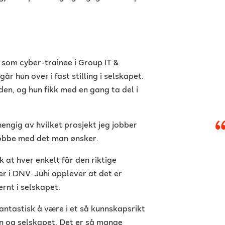
ng som cyber-trainee i Group IT &
år hun over i fast stilling i selskapet.
siden, og hun fikk med en gang ta del i
ngig av hvilket prosjekt jeg jobber
jobbe med det man ønsker.
 at hver enkelt får den riktige
r i DNV. Juhi opplever at det er
rnt i selskapet.
fantastisk å være i et så kunnskapsrikt
n og selskapet. Det er så mange