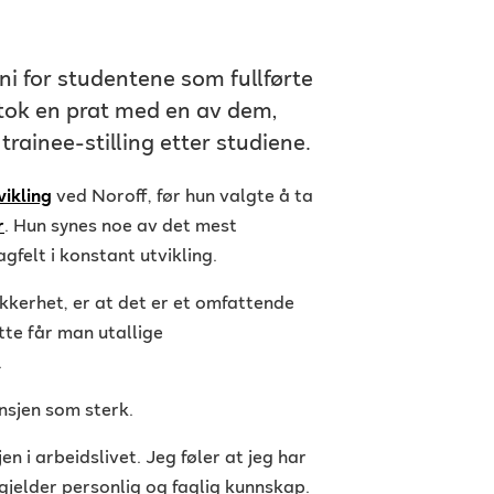
i for studentene som fullførte
tok en prat med en av dem,
rainee-stilling etter studiene.
vikling
ved Noroff, før hun valgte å ta
r
. Hun synes noe av det mest
gfelt i konstant utvikling.
kkerhet, er at det er et omfattende
ette får man utallige
.
nsjen som sterk.
n i arbeidslivet. Jeg føler at jeg har
 gjelder personlig og faglig kunnskap.