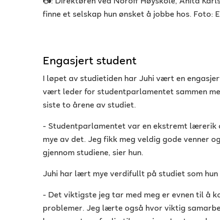
📷: Direktøren ved Noroff Høyskole, Anita Karlse
finne et selskap hun ønsket å jobbe hos. Foto: 
Engasjert student
I løpet av studietiden har Juhi vært en engasje
vært leder for studentparlamentet sammen m
siste to årene av studiet.
- Studentparlamentet var en ekstremt lærerik o
mye av det. Jeg fikk meg veldig gode venner o
gjennom studiene, sier hun.
Juhi har lært mye verdifullt på studiet som hun 
- Det viktigste jeg tar med meg er evnen til å 
problemer. Jeg lærte også hvor viktig samarbe